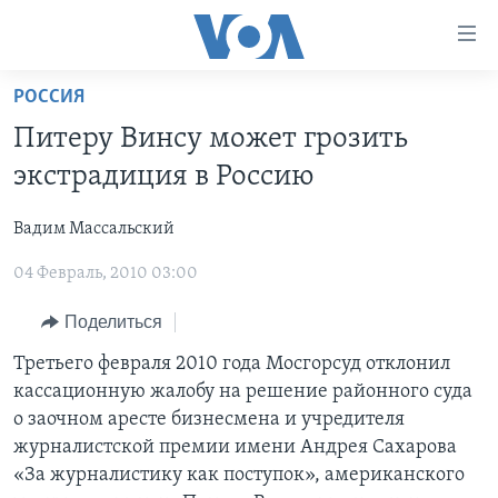
Линки
доступности
Перейти
РОССИЯ
на
ГЛАВНОЕ
Питеру Винсу может грозить
основной
ПРОГРАММЫ
контент
экстрадиция в Россию
ПРОЕКТЫ
Перейти
АМЕРИКА
к
Вадим Массальский
ЭКСПЕРТИЗА
НОВОСТИ ЗА МИНУТУ
УЧИМ АНГЛИЙСКИЙ
основной
04 Февраль, 2010 03:00
ИНТЕРВЬЮ
ИТОГИ
НАША АМЕРИКАНСКАЯ ИСТОРИЯ
навигации
Перейти
ФАКТЫ ПРОТИВ ФЕЙКОВ
ПОЧЕМУ ЭТО ВАЖНО?
А КАК В АМЕРИКЕ?
Поделиться
в
ЗА СВОБОДУ ПРЕССЫ
ДИСКУССИЯ VOA
АРТЕФАКТЫ
Третьего февраля 2010 года Мосгорсуд отклонил
поиск
кассационную жалобу на решение районного суда
УЧИМ АНГЛИЙСКИЙ
ДЕТАЛИ
АМЕРИКАНСКИЕ ГОРОДКИ
о заочном аресте бизнесмена и учредителя
ВИДЕО
НЬЮ-ЙОРК NEW YORK
ТЕСТЫ
журналистской премии имени Андрея Сахарова
«За журналистику как поступок», американского
ПОДПИСКА НА НОВОСТИ
АМЕРИКА. БОЛЬШОЕ ПУТЕШЕСТВИЕ