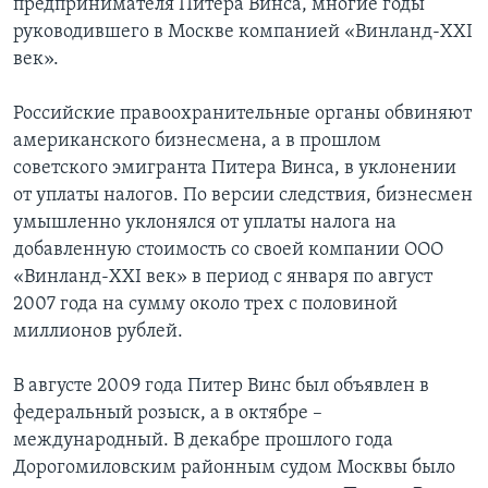
предпринимателя Питера Винса, многие годы
руководившего в Москве компанией «Винланд-XXI
Learning English
век».
СОЦИАЛЬНЫЕ СЕТИ
Российские правоохранительные органы обвиняют
американского бизнесмена, а в прошлом
советского эмигранта Питера Винса, в уклонении
от уплаты налогов. По версии следствия, бизнесмен
Языки
умышленно уклонялся от уплаты налога на
добавленную стоимость со своей компании ООО
«Винланд-XXI век» в период с января по август
2007 года на сумму около трех с половиной
миллионов рублей.
В августе 2009 года Питер Винс был объявлен в
федеральный розыск, а в октябре –
международный. В декабре прошлого года
Дорогомиловским районным судом Москвы было