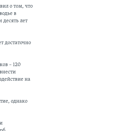
ил о том, что
водье в
 десять лет
т достаточно
ков – 120
 внести
здействие на
тие, однако
и
ерб