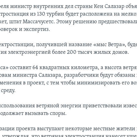
реля министр внутренних дел страны Кен Салазар объяв
ктростанция из 130 турбин будет расположена на мелко
кет, штат Массачусетс. Этому решению предшествовали
оверок и экспертиз.
ктростанции, получившей название «мыс Ветра», буде
ния электроэнергией более 200 тысяч жилых домов.
а» составит 64 квадратных километра, а высота ветря
ловам министра Салазара, разработчики будут обязаны
менения в проект, с тем чтобы минимизировать его во
среду.
спользования ветряной энергии приветствовали извес
родолжает вызывать споры.
зации проекта выступают некоторые местные жители 
, утверждая, что ветряная электростанция нанесет ущ