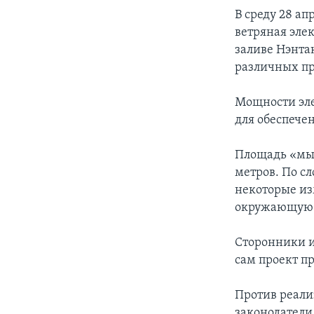
В среду 28 ап
ветряная эле
заливе Нэнта
различных пр
Мощности эле
для обеспече
Площадь «мыс
метров. По с
некоторые из
окружающую 
Сторонники и
сам проект п
Против реали
законодатели