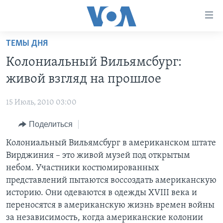
Линки
доступности
Перейти
ТЕМЫ ДНЯ
на
ГЛАВНОЕ
Колониальный Вильямсбург:
основной
ПРОГРАММЫ
контент
живой взгляд на прошлое
ПРОЕКТЫ
Перейти
АМЕРИКА
к
15 Июль, 2010 03:00
ЭКСПЕРТИЗА
НОВОСТИ ЗА МИНУТУ
УЧИМ АНГЛИЙСКИЙ
основной
Поделиться
ИНТЕРВЬЮ
ИТОГИ
НАША АМЕРИКАНСКАЯ ИСТОРИЯ
навигации
Перейти
ФАКТЫ ПРОТИВ ФЕЙКОВ
Колониальный Вильямсбург в американском штате
ПОЧЕМУ ЭТО ВАЖНО?
А КАК В АМЕРИКЕ?
в
Вирджиния – это живой музей под открытым
ЗА СВОБОДУ ПРЕССЫ
ДИСКУССИЯ VOA
АРТЕФАКТЫ
поиск
небом. Участники костюмированных
УЧИМ АНГЛИЙСКИЙ
ДЕТАЛИ
АМЕРИКАНСКИЕ ГОРОДКИ
представлений пытаются воссоздать американскую
историю. Они одеваются в одежды XVIII века и
ВИДЕО
НЬЮ-ЙОРК NEW YORK
ТЕСТЫ
переносятся в американскую жизнь времен войны
ПОДПИСКА НА НОВОСТИ
АМЕРИКА. БОЛЬШОЕ ПУТЕШЕСТВИЕ
за независимость, когда американские колонии