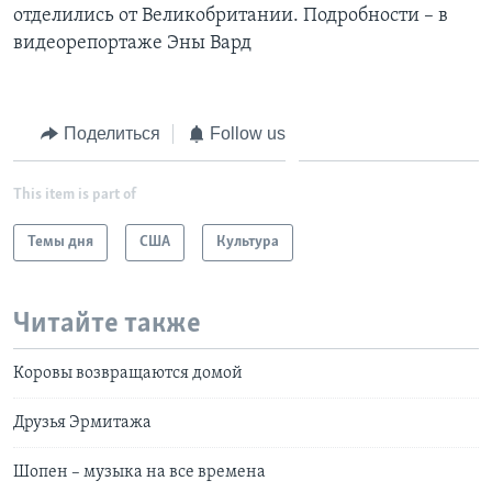
отделились от Великобритании. Подробности – в
Learning English
видеорепортаже Эны Вард
СОЦИАЛЬНЫЕ СЕТИ
Поделиться
Follow us
This item is part of
Языки
Темы дня
США
Культура
Читайте также
Коровы возвращаются домой
Друзья Эрмитажа
Шопен – музыка на все времена