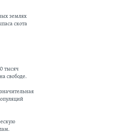
нных землях
ыпаса скота
50 тысяч
на свободе.
 значительная
популяций
ческую
лам.