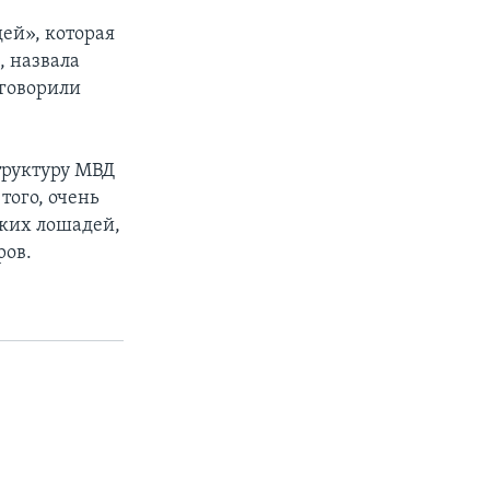
ей», которая
, назвала
говорили
труктуру МВД
того, очень
ких лошадей,
ров.