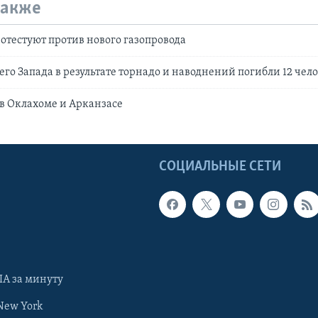
также
тестуют против нового газопровода
его Запада в результате торнадо и наводнений погибли 12 чел
в Оклахоме и Арканзасе
Ы
СОЦИАЛЬНЫЕ СЕТИ
А за минуту
New York