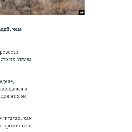
адей, чем
ровести
то их отлова
еделе,
ючающаяся в
 для них не
х штатах, как
 огороженные