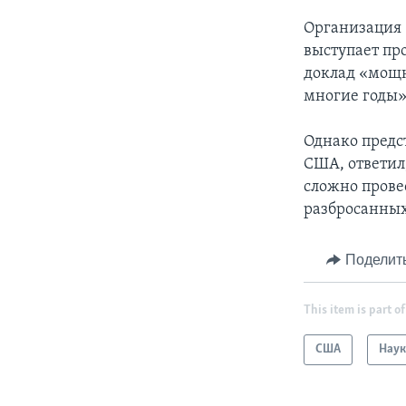
Организация 
выступает пр
доклад «мощн
многие годы»
Однако предс
США, ответил,
сложно прове
разбросанных
Поделит
This item is part of
США
Наук