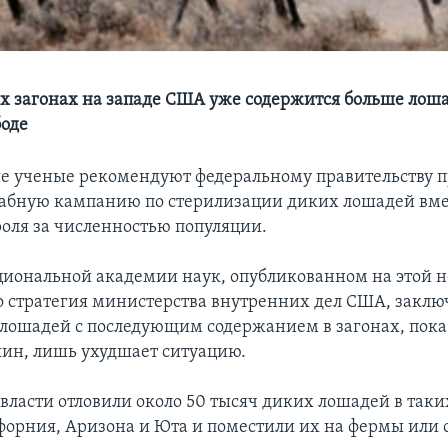
х загонах на западе США уже содержится больше лош
боде
 ученые рекомендуют федеральному правительству п
бную кампанию по стерилизации диких лошадей вмес
роля за численностью популяции.
циональной академии наук, опубликованном на этой н
то стратегия министерства внутренних дел США, закл
 лошадей с последующим содержанием в загонах, пока
яин, лишь ухудшает ситуацию.
власти отловили около 50 тысяч диких лошадей в таки
форния, Аризона и Юта и поместили их на фермы или