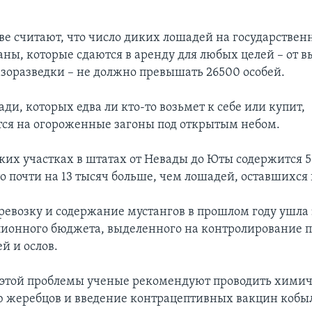
ве считают, что число диких лошадей на государстве
аны, которые сдаются в аренду для любых целей – от в
газоразведки – не должно превышать 26500 особей.
ди, которых едва ли кто-то возьмет к себе или купит,
ся на огороженные загоны под открытым небом.
аких участках в штатах от Невады до Юты содержится 
 почти на 13 тысяч больше, чем лошадей, оставшихся 
еревозку и содержание мустангов в прошлом году ушла
лионного бюджета, выделенного на контролирование 
й и ослов.
 этой проблемы ученые рекомендуют проводить хими
 жеребцов и введение контрацептивных вакцин кобы