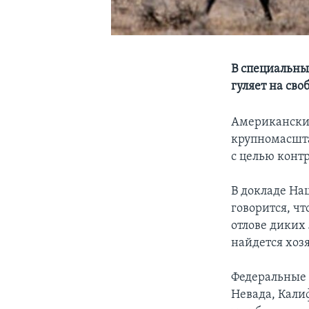
В специальны
гуляет на сво
Американские
крупномасшта
с целью конт
В докладе На
говорится, ч
отлове диких
найдется хоз
Федеральные 
Невада, Кали