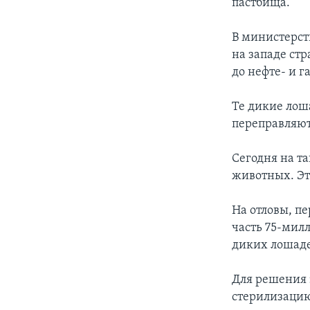
пастбища.
В министерст
на западе стр
до нефте- и 
Те дикие лоша
переправляют
Сегодня на т
животных. Это
На отловы, п
часть 75-мил
диких лошаде
Для решения
стерилизацию