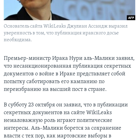
Learning English
Основатель сайта WikiLeaks Джулиан Ассандж выразил
СОЦИАЛЬНЫЕ СЕТИ
уверенность в том, что публикация иракского досье
необходима.
Языки
Премьер-министр Ирака Нури аль-Малики заявил,
что несанкционированная публикация секретных
документов о войне в Ираке представляет собой
попытку саботировать его кампанию по
переизбранию на высший пост в стране.
В субботу 23 октября он заявил, что в публикации
секретных документов на сайте WikiLeaks
немаловажную роль играют политические
интересы. Аль-Малики борется за сохранение
власти с тех пор, как мартовские выборы в