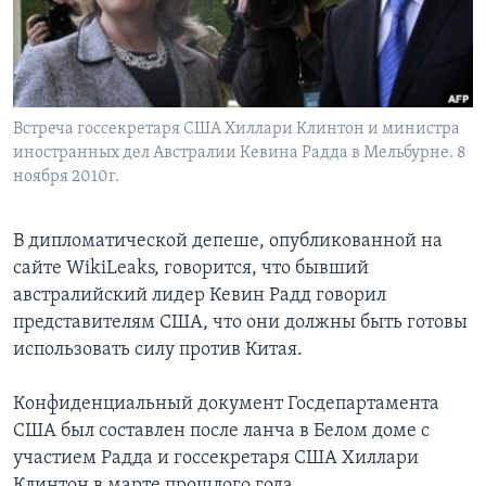
Learning English
СОЦИАЛЬНЫЕ СЕТИ
Встреча госсекретаря США Хиллари Клинтон и министра
иностранных дел Австралии Кевина Радда в Мельбурне. 8
ноября 2010г.
Языки
В дипломатической депеше, опубликованной на
сайте WikiLeaks, говорится, что бывший
австралийский лидер Кевин Радд говорил
представителям США, что они должны быть готовы
использовать силу против Китая.
Конфиденциальный документ Госдепартамента
США был составлен после ланча в Белом доме с
участием Радда и госсекретаря США Хиллари
Клинтон в марте прошлого года.