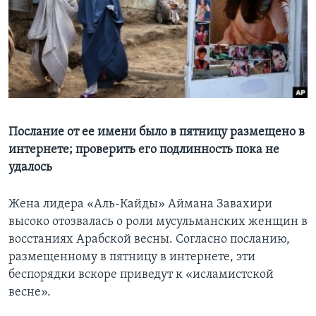
Learning English
СОЦИАЛЬНЫЕ СЕТИ
Языки
Послание от ее имени было в пятницу размещено в
интернете; проверить его подлинность пока не
удалось
Жена лидера «Аль-Кайды» Аймана Завахири
высоко отозвалась о роли мусульманских женщин в
восстаниях Арабской весны. Согласно посланию,
размещенному в пятницу в интернете, эти
беспорядки вскоре приведут к «исламистской
весне».