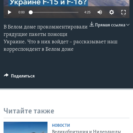
Learning English
0:00
4:25
Прямая ссылка
СОЦИАЛЬНЫЕ СЕТИ
В Белом доме прокомментировали
грядущие пакеты помощи
Украине. Что в них войдет – рассказывает наш
корреспондент в Белом доме
Языки
Поделиться
Читайте также
НОВОСТИ
Великобритания и Нидерланды