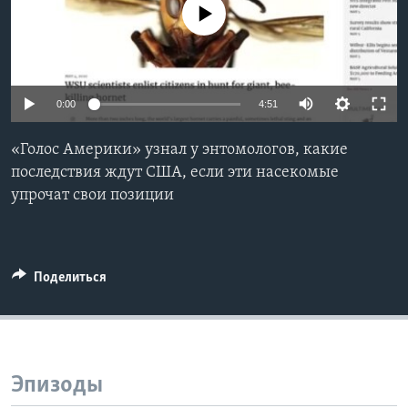
No media source currently available
Learning English
СОЦИАЛЬНЫЕ СЕТИ
0:00
4:51
«Голос Америки» узнал у энтомологов, какие
Языки
последствия ждут США, если эти насекомые
упрочат свои позиции
Поделиться
Эпизоды