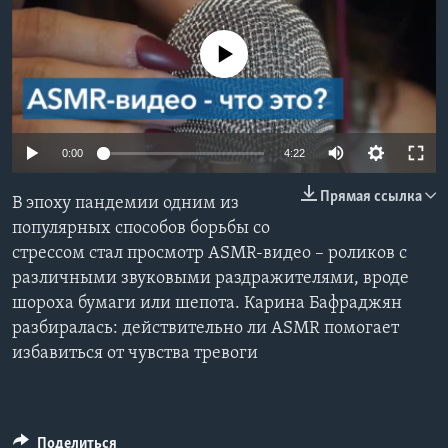
Learning English
No media source currently available
СОЦИАЛЬНЫЕ СЕТИ
0:00
4:22
Языки
Прямая ссылка
В эпоху пандемии одним из
популярных способов борьбы со
стрессом стал просмотр ASMR-видео – роликов с
различными звуковыми раздражителями, вроде
шороха бумаги или шепота. Карина Бафраджян
разбиралась: действительно ли ASMR помогает
избавиться от чувства тревоги
Поделиться