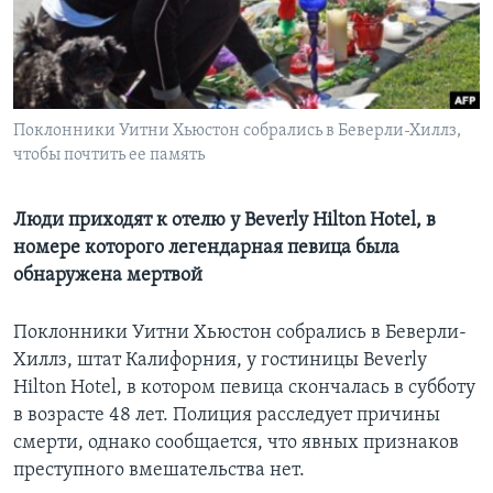
Learning English
СОЦИАЛЬНЫЕ СЕТИ
Поклонники Уитни Хьюстон собрались в Беверли-Хиллз,
чтобы почтить ее память
Языки
Люди приходят к отелю у Beverly Hilton Hotel, в
номере которого легендарная певица была
обнаружена мертвой
Поклонники Уитни Хьюстон собрались в Беверли-
Хиллз, штат Калифорния, у гостиницы Beverly
Hilton Hotel, в котором певица скончалась в субботу
в возрасте 48 лет. Полиция расследует причины
смерти, однако сообщается, что явных признаков
преступного вмешательства нет.