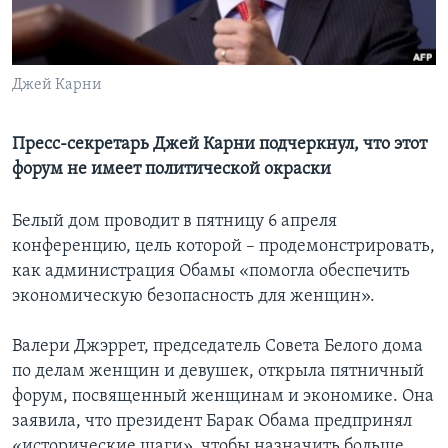
Learning English
Джей Карни
СОЦИАЛЬНЫЕ СЕТИ
Пресс-секретарь Джей Карни подчеркнул, что этот
форум не имеет политической окраски
Языки
Белый дом проводит в пятницу 6 апреля
конференцию, цель которой – продемонстрировать,
как администрация Обамы «помогла обеспечить
экономическую безопасность для женщин».
Валери Джэррет, председатель Совета Белого дома
по делам женщин и девушек, открыла пятничный
форум, посвященный женщинам и экономике. Она
заявила, что президент Барак Обама предпринял
«исторические шаги», чтобы назначить больше