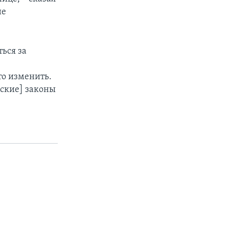
не
ься за
то изменить.
нские] законы