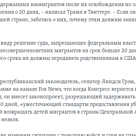
держанных иммигрантов после их освобождения из-з
ения о 20 днях, – написал Трамп в Твиттере. – Если он
шей стране, заботясь о них, почему этим должны зани
 виду решение суда, запрещающее федеральным влас
несовершеннолетних мигрантов на срок больше 20 дн
ого срока их должны передавать родственникам в США
республиканский законодатель, сенатор Линдси Грэм, 
мме на канале Fox News, что когда Конгресс вернется 
л, он внесет законопроект, разрешающий задерживать
20 дней, «ужесточающий стандарты предоставления 
возвращать детей мигрантов в страны Центральной 
 нельзя.
не изменим ситуацию с помощью войск и стен на гран