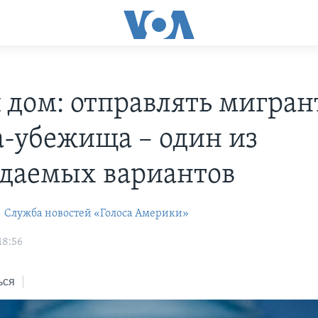
 дом: отправлять мигран
а-убежища – один из
даемых вариантов
s
Служба новостей «Голоса Америки»
18:56
ься