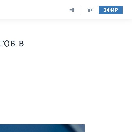
ЭФИР
тов в