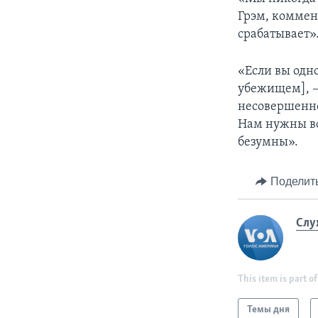
Грэм, коммен
срабатывает»
«Если вы одн
убежищем], – 
несовершенно
Нам нужны во
безумны».
Поделит
Слу
This item is part of
Темы дня