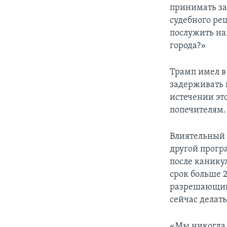
принимать за
судебного реш
послужить на
города?»
Трамп имел в
задерживать 
истечении эт
попечителям.
Влиятельный 
другой програ
после канику
срок больше 
разрешающий 
сейчас делать
«Мы никогда 