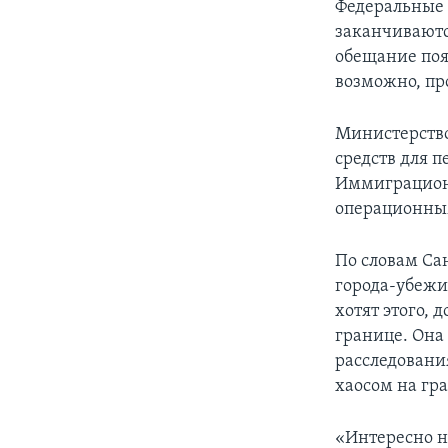
Федеральные 
заканчиваютс
обещание поя
возможно, пр
Министерство
средств для 
Иммиграцион
операционны
По словам Са
города-убежи
хотят этого,
границе. Она
расследовани
хаосом на гр
«Интересно н