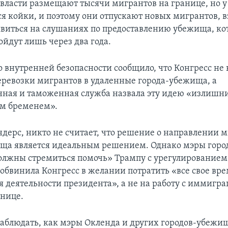
власти размещают тысячи мигрантов на границе, но у
я койки, и поэтому они отпускают новых мигрантов, в
виться на слушаниях по предоставлению убежища, ко
ойдут лишь через два года.
 внутренней безопасности сообщило, что Конгресс не
перевозки мигрантов в удаленные города-убежища, а
ная и таможенная служба назвала эту идею «излишн
м бременем».
ндерс, никто не считает, что решение о направлении м
ща является идеальным решением. Однако мэры город
 должны стремиться помочь» Трампу с урегулированием
 обвинила Конгресс в желании потратить «все свое вре
я деятельности президента», а не на работу с иммиг
анице.
аблюдать, как мэры Окленда и других городов-убежищ