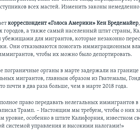
ступников всех мастей. Изменить законы немедленно
ает
корреспондент «Голоса Америки» Кен Бредемайер
 городов, а также самый населенный штат страны, К
я убежищами для мигрантов, которые незаконно пере
ки. Они отказываются помогать иммиграционным вл
иммигрантов, чтобы их можно было депортировать.
 пограничные органы в марте задержали на границе
льных мигрантов, главным образом из Гватемалы, Гонд
то почти в два раза больше, чем в марте 2018 года.
олное право передавать нелегальных иммигрантов в 
аписал Трамп. – Настоящим мы требуем, чтобы о них з
м уровне, особенно в штате Калифорния, известном с
й системой управления и высокими налогами!»