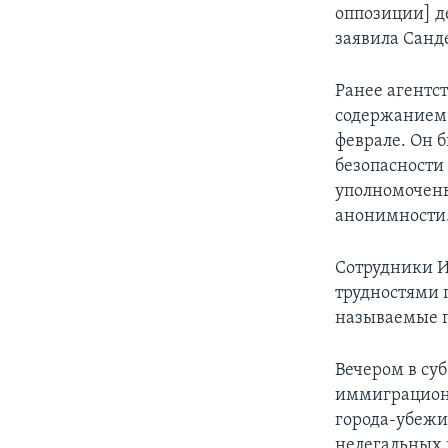
оппозиции] д
заявила Санде
Ранее агентст
содержанием 
феврале. Он 
безопасности 
уполномочены 
анонимности
Сотрудники И
трудностями 
называемые г
Вечером в су
иммиграционн
города-убежи
нелегальных 