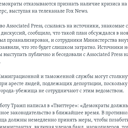
емократы отказываются признать наличие кризиса на 
рс, выступая на телеканале Fox News.
во Associated Press, ссылаясь на источники, знакомые 
дискуссий, сообщило, что такой план обсуждался в ноя
был проанализирован, и сотрудники Министерства вн
заявили, что это будет слишком затратно. Источники 
выступать публично и беседовали с Associated Press н
.
ммиграционной и таможенной службы могут столкнут
при аресте людей, подлежащих депортации, поскольку
орода-убежища не сотрудничают с этим ведомством.
бботу Трамп написал в «Твиттере»: «Демократы должн
ое законодательство в ближайшее время. В противно
ща должны немедленно принять меры, чтобы позаботи
иммигрантах, включая членов банд, наркодилеров, то