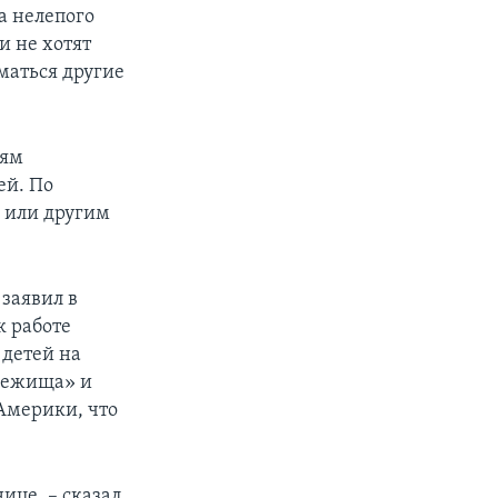
а нелепого
и не хотят
маться другие
тям
ей. По
 или другим
заявил в
к работе
 детей на
убежища» и
Америки, что
ице, – сказал