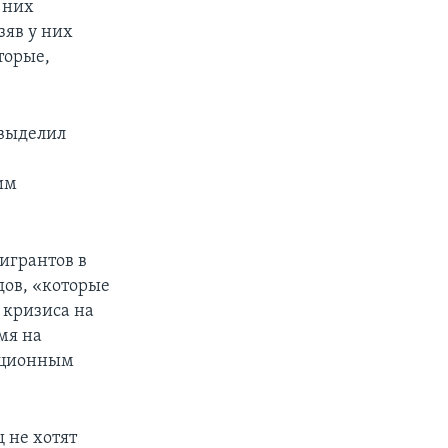
 них
зяв у них
торые,
 выделил
им
игрантов в
ов, «которые
 кризиса на
мя на
рационным
 не хотят