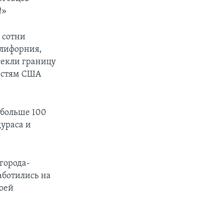
!»
, сотни
алифорния,
секли границу
астям США
 больше 100
ураса и
города-
аботились на
воей