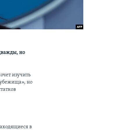
дважды, но
хочет изучить
-убежища», но
статков
находящиеся в