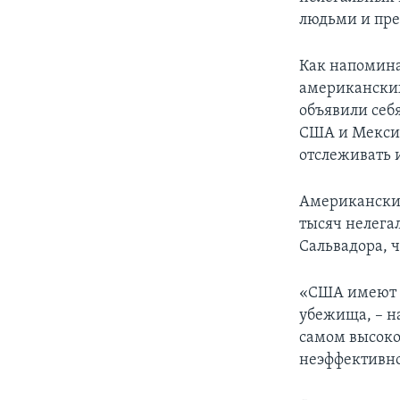
людьми и пре
Как напомин
американских
объявили себ
США и Мекси
отслеживать 
Американские
тысяч нелега
Сальвадора, ч
«США имеют п
убежища, – н
самом высоко
неэффективно