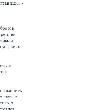
границе», –
с
бре и в
утренней
не были
а условиях
ься с
 так
ы изменить
м случае
ться о
рговцев