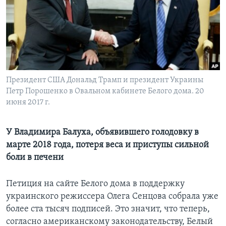
Learning English
СОЦИАЛЬНЫЕ СЕТИ
Президент США Дональд Трамп и президент Украины
Петр Порошенко в Овальном кабинете Белого дома. 20
Языки
июня 2017 г.
У Владимира Балуха, объявившего голодовку в
марте 2018 года, потеря веса и приступы сильной
боли в печени
Петиция на сайте Белого дома в поддержку
украинского режиссера Олега Сенцова собрала уже
более ста тысяч подписей. Это значит, что теперь,
согласно американскому законодательству, Белый