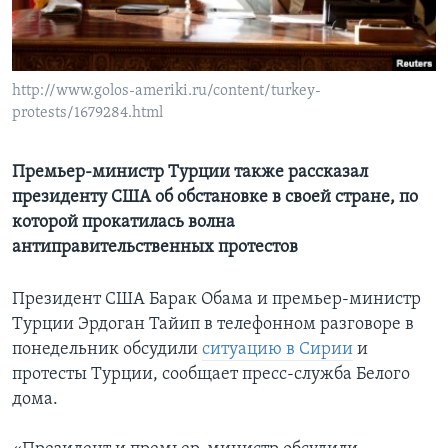
Learning English
СОЦИАЛЬНЫЕ СЕТИ
http://www.golos-ameriki.ru/content/turkey-
protests/1679284.html
Премьер-министр Турции также рассказал
Языки
президенту США об обстановке в своей стране, по
которой прокатилась волна
антиправительственных протестов
Президент США Барак Обама и премьер-министр
Турции Эрдоган Тайип в телефонном разговоре в
понедельник обсудили
ситуацию в Сирии
и
протесты Турции, сообщает пресс-служба Белого
дома.