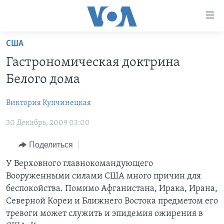
Линки
доступности
Перейти
США
на
ГЛАВНОЕ
Гастрономическая доктрина
основной
ПРОГРАММЫ
контент
Белого дома
ПРОЕКТЫ
Перейти
АМЕРИКА
к
Виктория Купчинецкая
ЭКСПЕРТИЗА
НОВОСТИ ЗА МИНУТУ
УЧИМ АНГЛИЙСКИЙ
основной
30 Декабрь, 2009 03:00
ИНТЕРВЬЮ
ИТОГИ
НАША АМЕРИКАНСКАЯ ИСТОРИЯ
навигации
Перейти
ФАКТЫ ПРОТИВ ФЕЙКОВ
ПОЧЕМУ ЭТО ВАЖНО?
А КАК В АМЕРИКЕ?
Поделиться
в
ЗА СВОБОДУ ПРЕССЫ
ДИСКУССИЯ VOA
АРТЕФАКТЫ
У Верховного главнокомандующего
поиск
Вооруженными силами США много причин для
УЧИМ АНГЛИЙСКИЙ
ДЕТАЛИ
АМЕРИКАНСКИЕ ГОРОДКИ
беспокойства. Помимо Афганистана, Ирака, Ирана,
ВИДЕО
НЬЮ-ЙОРК NEW YORK
ТЕСТЫ
Северной Кореи и Ближнего Востока предметом его
тревоги может служить и эпидемия ожирения в
ПОДПИСКА НА НОВОСТИ
АМЕРИКА. БОЛЬШОЕ ПУТЕШЕСТВИЕ