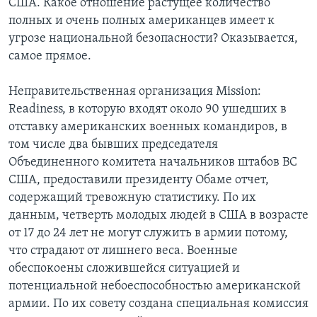
США. Какое отношение растущее количество
полных и очень полных американцев имеет к
Learning English
угрозе национальной безопасности? Оказывается,
самое прямое.
СОЦИАЛЬНЫЕ СЕТИ
Неправительственная организация Mission:
Readiness, в которую входят около 90 ушедших в
отставку американских военных командиров, в
Языки
том числе два бывших председателя
Объединенного комитета начальников штабов ВС
США, предоставили президенту Обаме отчет,
содержащий тревожную статистику. По их
данным, четверть молодых людей в США в возрасте
от 17 до 24 лет не могут служить в армии потому,
что страдают от лишнего веса. Военные
обеспокоены сложившейся ситуацией и
потенциальной небоеспособностью американской
армии. По их совету создана специальная комиссия