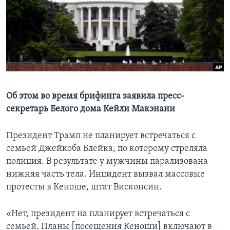
Learning English
СОЦИАЛЬНЫЕ СЕТИ
Языки
Об этом во время брифинга заявила пресс-
секретарь Белого дома Кейли Макэнани
Президент Трамп не планирует встречаться с
семьей Джейкоба Блейка, по которому стреляла
полиция. В результате у мужчины парализована
нижняя часть тела. Инцидент вызвал массовые
протесты в Кеноше, штат Висконсин.
«Нет, президент на планирует встречаться с
семьей. Планы [посещения Кеноши] включают в