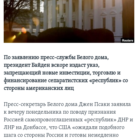
Learning English
СОЦИАЛЬНЫЕ СЕТИ
Языки
По заявлению пресс-службы Белого дома,
президент Байден вскоре издаст указ,
запрещающий новые инвестиции, торговлю и
финансирование сепаратистских «республик» со
стороны американских лиц
Пресс-секретарь Белого дома Джен Псаки заявила
к вечеру понедельника по поводу признания
Россией самопровозглашенных «республик» ДНР и
ЛНР на Донбассе, что США «ожидали подобного
шага со стороны России и готовы немедленно