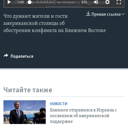
0:00
3:51
Learning English
Прямая ссылка
Что думают жители и гости
американской столицы об
СОЦИАЛЬНЫЕ СЕТИ
обострении конфликта на Ближнем Востоке
Языки
Поделиться
Читайте также
НОВОСТИ
Блинкен отправился в Израиль с
посланием об американской
поддержке