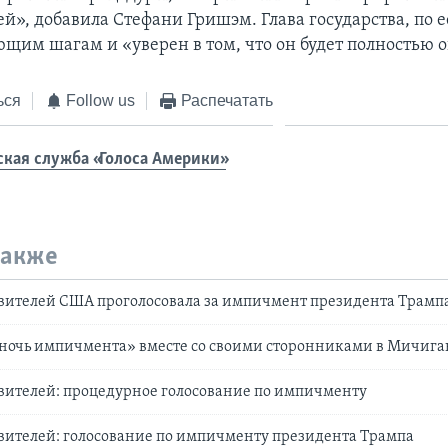
й», добавила Стефани Гришэм. Глава государства, по е
ющим шагам и «уверен в том, что он будет полностью 
ься
Follow us
Распечатать
ская служба «Голоса Америки»
также
авителей США проголосовала за импичмент президента Трамп
«ночь импичмента» вместе со своими сторонниками в Мичига
вителей: процедурное голосование по импичменту
вителей: голосование по импичменту президента Трампа