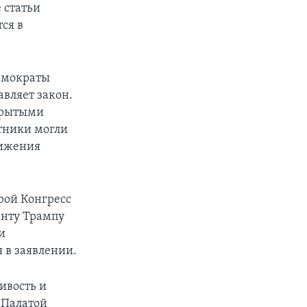
 статьи
ся в
емократы
вляет закон.
акрытыми
атники могли
вижения
орой Конгресс
енту Трампу
и
 в заявлении.
ивость и
 Палатой