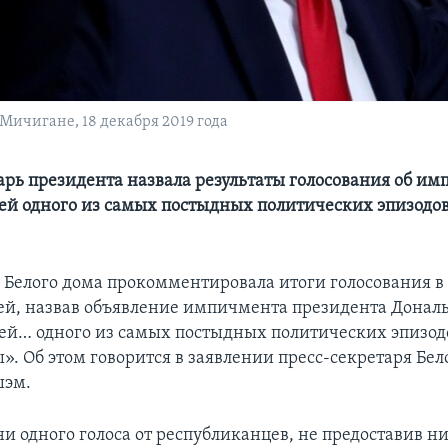
Мичигане, 18 декабря 2019 года
арь президента назвала результаты голосования об и
й одного из самых постыдных политических эпизодов
 Белого дома прокомментировала итоги голосования в
ей, назвав объявление импичмента президента Донал
й… одного из самых постыдных политических эпизодо
». Об этом говорится в заявлении пресс-секретаря Бел
шэм.
и одного голоса от республиканцев, не предоставив ни