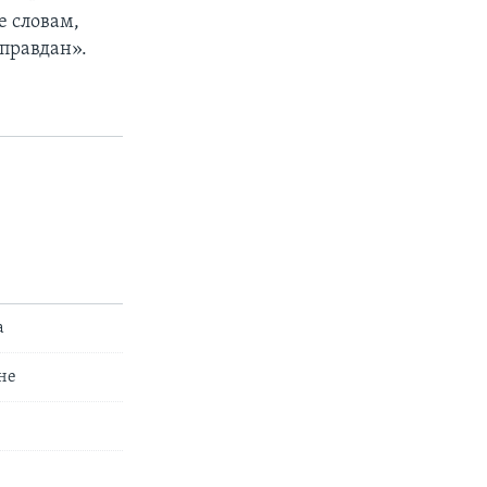
е словам,
оправдан».
а
не