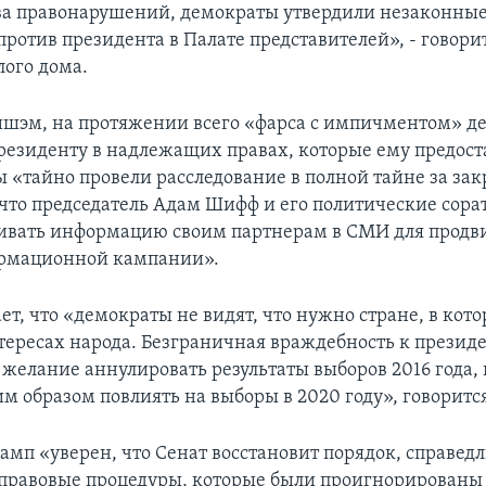
ва правонарушений, демократы утвердили незаконные
ротив президента в Палате представителей», - говорит
лого дома.
ишэм, на протяжении всего «фарса с импичментом» д
резиденту в надлежащих правах, которые ему предоста
 «тайно провели расследование в полной тайне за з
 что председатель Адам Шифф и его политические сор
ивать информацию своим партнерам в СМИ для прод
рмационной кампании».
т, что «демократы не видят, что нужно стране, в кот
нтересах народа. Безграничная враждебность к презид
 желание аннулировать результаты выборов 2016 года, 
 образом повлиять на выборы в 2020 году», говорится
амп «уверен, что Сенат восстановит порядок, справедл
равовые процедуры, которые были проигнорированы