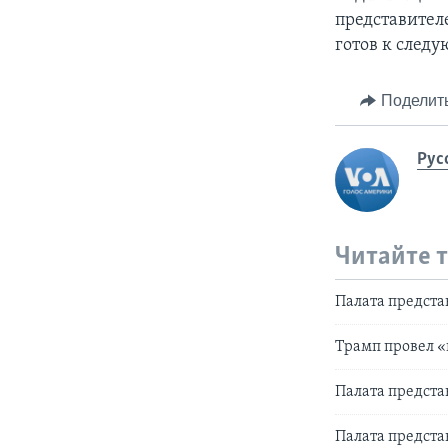
представителе
готов к следу
Поделит
Рус
Читайте 
Палата предст
Трамп провел 
Палата предста
Палата предста