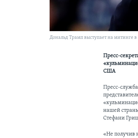
Дональд Трамп выступает на митинге в 
Пресс-секрет
«кульминацие
США
Пресс-служба
представител
«кульминацие
нашей страны
Стефани Гри
«Не получив н