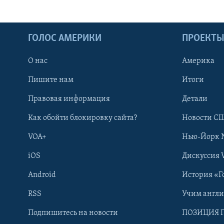
ГОЛОС АМЕРИКИ
ПРОЕКТ
О нас
Америка
Пишите нам
Итоги
Правовая информация
Детали
Как обойти блокировку сайта?
Новости СШ
VOA+
Нью-Йорк 
iOS
Дискуссия 
Android
История «Г
RSS
Учим англ
Learning English
Подпишитесь на новости
ПОЗИЦИЯ 