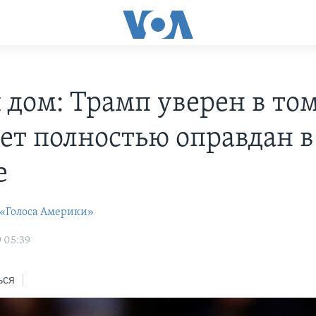
 дом: Трамп уверен в том
дет полностью оправдан в
е
 «Голоса Америки»
9 05:39
ься