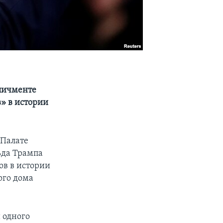
мпичменте
» в истории
 Палате
ьда Трампа
в в истории
ого дома
 одного