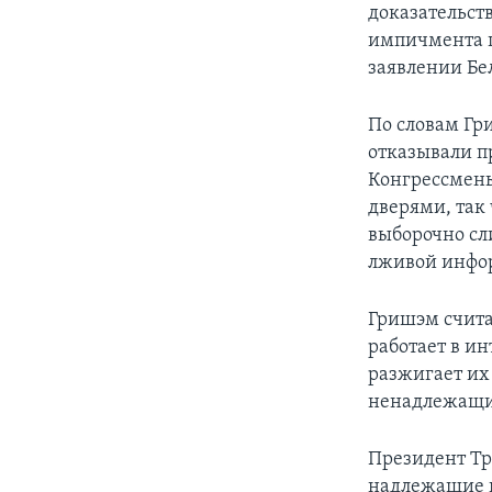
доказательст
импичмента п
заявлении Бе
По словам Гр
отказывали п
Конгрессмены
дверями, так
выборочно сл
лживой инфо
Гришэм считае
работает в и
разжигает их
ненадлежащим
Президент Тр
надлежащие п