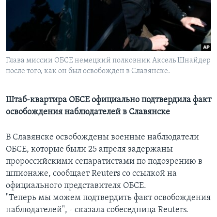
Learning English
СОЦИАЛЬНЫЕ СЕТИ
Глава миссии ОБСЕ немецкий полковник Аксель Шнайдер
после того, как он был освобожден в Славянске.
Языки
Штаб-квартира ОБСЕ официально подтвердила факт
освобождения наблюдателей в Славянске
В Славянске освобождены военные наблюдатели
ОБСЕ, которые были 25 апреля задержаны
пророссийскими сепаратистами по подозрению в
шпионаже, сообщает Reuters со ссылкой на
официального представителя ОБСЕ.
"Теперь мы можем подтвердить факт освобождения
наблюдателей", - сказала собеседница Reuters.