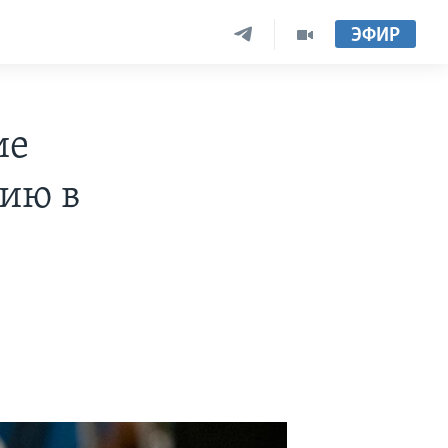
ЭФИР
ие
цию в