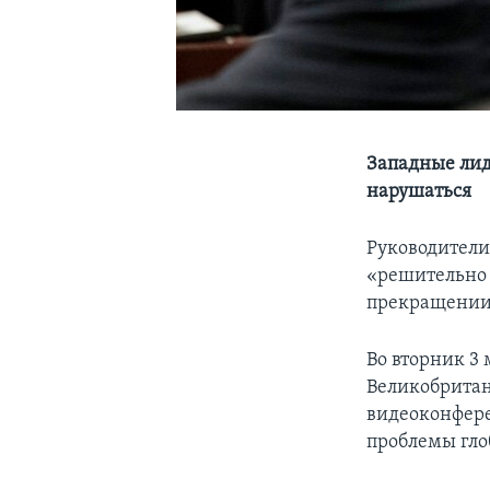
Западные лид
нарушаться
Руководители
«решительно 
прекращении 
Во вторник 3
Великобритан
видеоконфере
проблемы гло