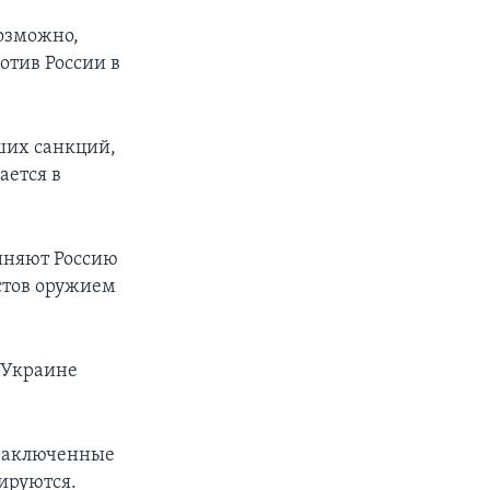
озможно,
отив России в
ших санкций,
ается в
иняют Россию
истов оружием
х Украине
 заключенные
ируются.