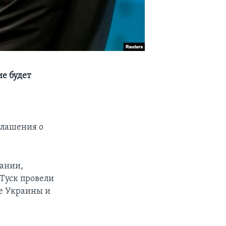
е будет
о
глашения о
мании,
 Туск провели
ке Украины и