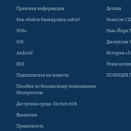
Правовая информация
Детали
Как обойти блокировку сайта?
Новости СШ
VOA+
Нью-Йорк 
iOS
Дискуссия 
Android
История «Г
RSS
Учим англ
Learning English
Подпишитесь на новости
ПОЗИЦИЯ 
Пособие по безопасному пользованию
СОЦИАЛЬНЫЕ СЕТИ
Интернетом
Доступная среда: Section 508
Вакансии
Приватность
Языки