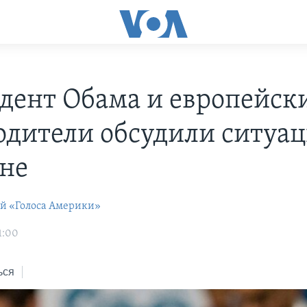
дент Обама и европейск
одители обсудили ситуа
не
ей «Голоса Америки»
1:00
ься