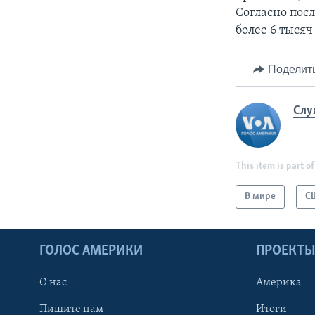
Согласно пос
более 6 тысяч
Поделит
Слу
This item is part of
В мире
С
ГОЛОС АМЕРИКИ
ПРОЕКТ
О нас
Америка
Пишите нам
Итоги