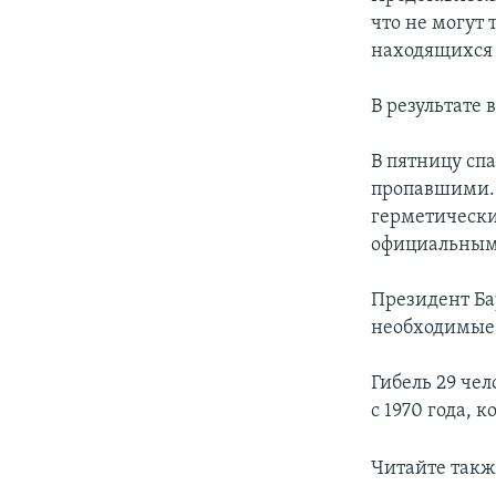
что не могут 
находящихся 
В результате
В пятницу сп
пропавшими. 
герметически
официальным
Президент Ба
необходимые 
Гибель 29 че
с 1970 года, 
Читайте такж