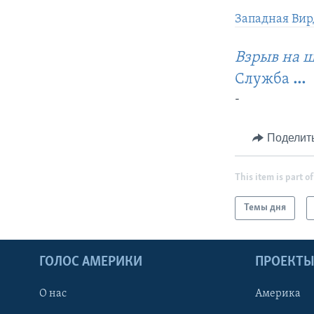
Западная Вир
Взрыв на 
Служба
...
-
Поделит
This item is part of
Темы дня
ГОЛОС АМЕРИКИ
ПРОЕКТ
О нас
Америка