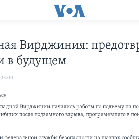
ная Вирджиния: предотв
и в будущем
 03:00
ься
ападной Вирджинии начались работы по подъему на по
гибших после подземного взрыва, прогремевшего в по
и федеральной службы безопасности на шахтах сообщил