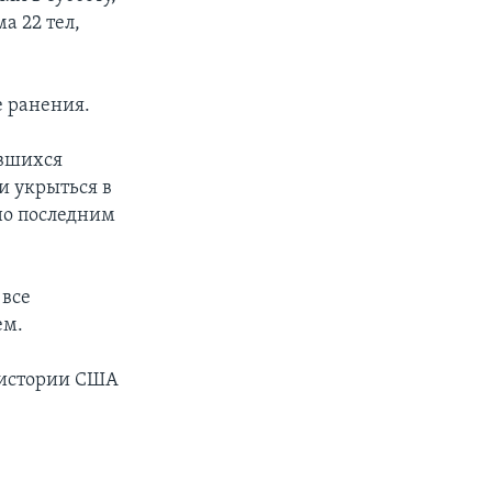
а 22 тел,
е ранения.
ившихся
и укрыться в
но последним
 все
ем.
 истории США