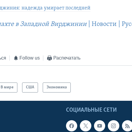
джиния: надежда умирает последней
шахте в Западной Вирджинии
| Новости | Ру
ься
Follow us
Распечатать
В мире
США
Экономика
Ы
СОЦИАЛЬНЫЕ СЕТИ