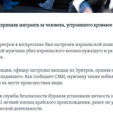
приняли мигранта за человека, устроившего кровавое
ритреи в воскресенье был застрелен израильской пол
угой мужчина убил израильского военнослужащего и р
к.
лиции, офицер застрелил выходца из Эритреи, приняв е
падавшего. Как сообщают СМИ, мужчину также изби
 на месте происшествия люди.
к службы безопасности Израиля установили личность 
21-летний юноша арабского происхождения, ранее не
ческой деятельности.