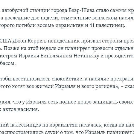
 автобусной станции города Беэр-Шева стало самым к
а последние две недели, отмеченные всплеском насили
торого погибли восемь израильтян и 41 палестинец.
 США Джон Керри в понедельник призвал стороны про
. Позже на этой неделе он планирует провести отдельн
истром Израиля Биньямином Нетаньяху и президент
басом.
тобы восстановилось спокойствие, а насилие прекратил
этого хотят все жители Израиля и всего региона», – ска
авил, что у Израиля есть полное право защищать своих
 актов насилия.
ний палестинцев на израильтян началась, когда на па
распространились слухи о том, что Израиль планирует 