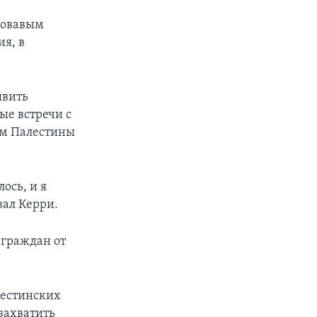
ровавым
я, в
явить
ые встречи с
ом Палестины
ось, и я
зал Керри.
 граждан от
лестинских
захватить