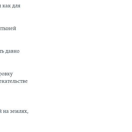
 как для
вятыней
ть давно
ровку
екательстве
 на землях,