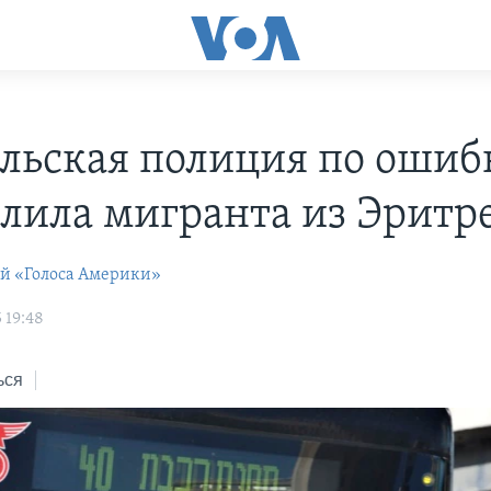
льская полиция по ошиб
елила мигранта из Эритр
ей «Голоса Америки»
 19:48
ься