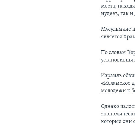
места, наход
иудеев, так и
Мусульмане п
является Храм
По словам Кер
установившие
Израиль обв
«Исламское д
молодежи к б
Однако палес
экономически
которые они 