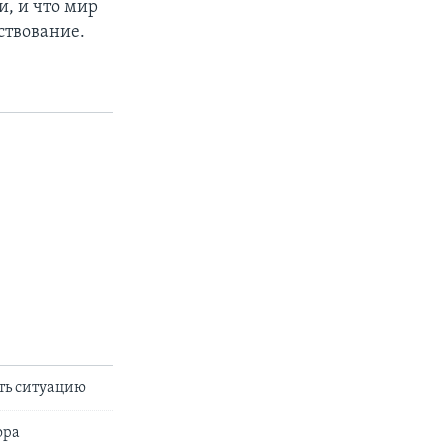
и, и что мир
ствование.
ть ситуацию
ора