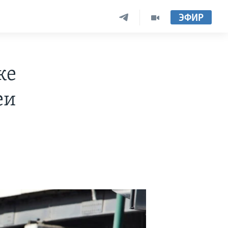
ЭФИР
ке
еи