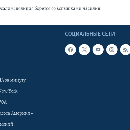
салим: полиция борется со вспышками насилия
Ы
СОЦИАЛЬНЫЕ СЕТИ
А за минуту
New York
VOA
олоса Америки»
ийский