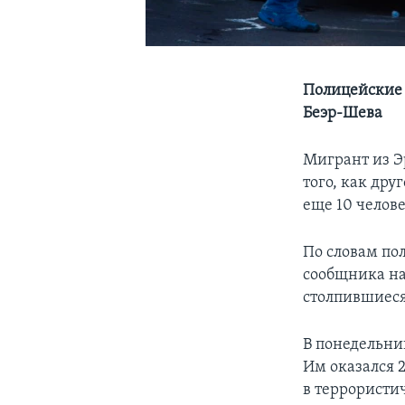
Полицейские 
Беэр-Шева
Мигрант из Э
того, как др
еще 10 челове
По словам по
сообщника на
столпившиеся
В понедельни
Им оказался 
в террористи