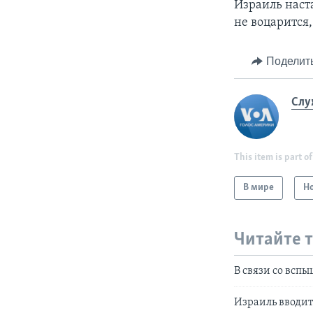
Израиль наста
не воцарится
Поделит
Слу
This item is part of
В мире
Н
Читайте 
В связи со всп
Израиль вводит