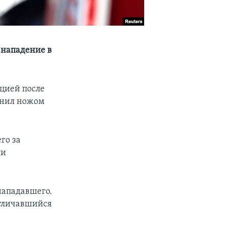
 нападение в
ицией после
анил ножом
го за
ли
нападавшего.
 уличавшийся