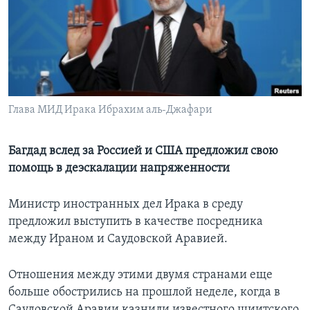
Learning English
СОЦИАЛЬНЫЕ СЕТИ
Глава МИД Ирака Ибрахим аль-Джафари
Языки
Багдад вслед за Россией и США предложил свою
помощь в деэскалации напряженности
Министр иностранных дел Ирака в среду
предложил выступить в качестве посредника
между Ираном и Саудовской Аравией.
Отношения между этими двумя странами еще
больше обострились на прошлой неделе, когда в
Саудовской Аравии казнили известного шиитского