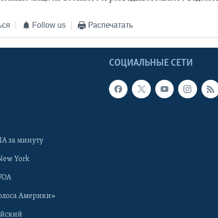
ься
Follow us
Распечатать
Ы
СОЦИАЛЬНЫЕ СЕТИ
А за минуту
New York
VOA
олоса Америки»
ийский