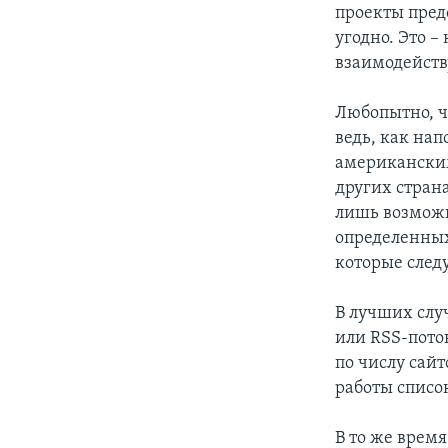
проекты предо
угодно. Это –
взаимодейств
Любопытно, ч
ведь, как нап
американским
других страна
лишь возможн
определенных
которые след
В лучших слу
или RSS-пото
по числу сайт
работы списо
В то же врем