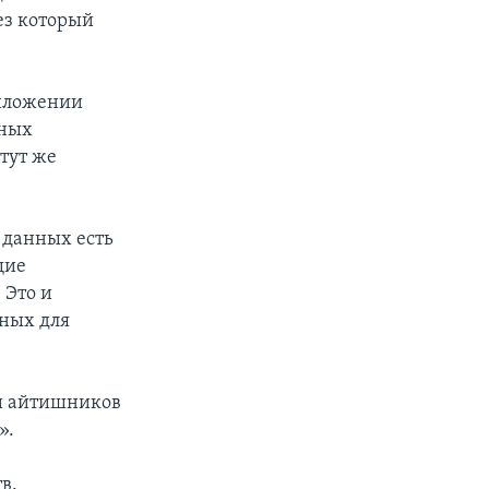
ез который
риложении
нных
 тут же
 данных есть
щие
 Это и
нных для
 и айтишников
».
в.