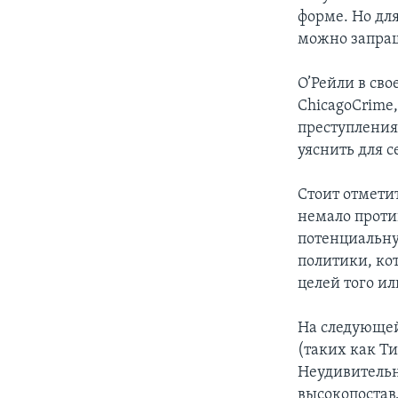
форме. Но для
можно запра
О’Рейли в св
ChicagoCrime
преступлениях
уяснить для с
Стоит отмети
немало проти
потенциальну
политики, ко
целей того и
На следующей
(таких как Ти
Неудивительно
высокопостав