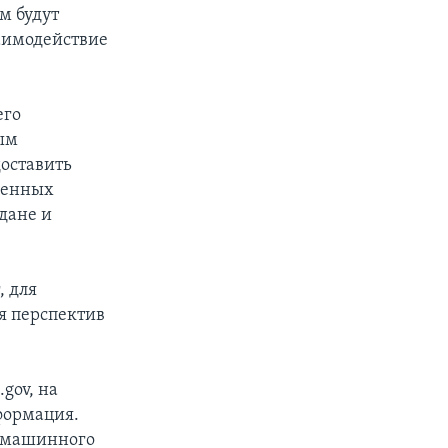
м будут
заимодействие
его
мым
оставить
венных
дане и
, для
я перспектив
gov, на
формация.
я машинного