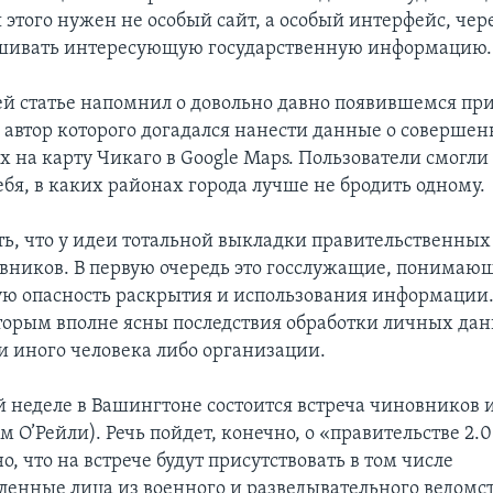
 этого нужен не особый сайт, а особый интерфейс, чер
шивать интересующую государственную информацию.
оей статье напомнил о довольно давно появившемся п
, автор которого догадался нанести данные о соверше
 на карту Чикаго в Google Maps. Пользователи смогли
ебя, в каких районах города лучше не бродить одному.
ть, что у идеи тотальной выкладки правительственных
вников. В первую очередь это госслужащие, понимаю
ю опасность раскрытия и использования информации.
торым вполне ясны последствия обработки личных да
ли иного человека либо организации.
 неделе в Вашингтоне состоится встреча чиновников
м О’Рейли). Речь пойдет, конечно, о «правительстве 2.0
, что на встрече будут присутствовать в том числе
ленные лица из военного и разведывательного ведомст