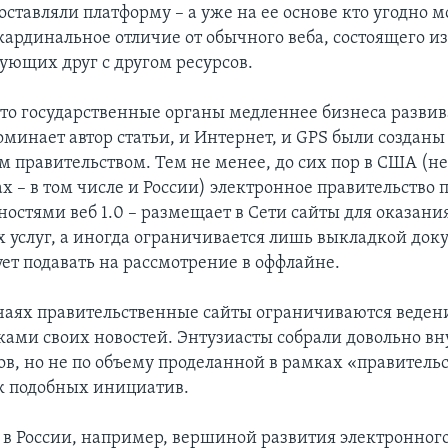
ставляли платформу – а уже на ее основе кто угодно м
 кардинальное отличие от обычного веба, состоящего и
ующих друг с другом ресурсов.
то государственные органы медленнее бизнеса развив
оминает автор статьи, и Интернет, и GPS были созданы
 правительством. Тем не менее, до сих пор в США (не
х – в том числе и России) электронное правительство 
остями веб 1.0 – размещает в Сети сайты для оказани
 услуг, а иногда ограничивается лишь выкладкой док
ует подавать на рассмотрение в оффлайне.
чаях правительственные сайты ограничиваются веден
ками своих новостей. Энтузиасты собрали довольно 
ов, но не по объему проделанной в рамках «правительс
к подобных инициатив.
я в России, например, вершиной развития электронног