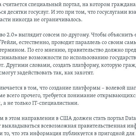
а считается специальный портал, на котором граждана
ся десятки госуслуг. И это при том, что госуслугами в
ласти никогда не ограничивалось.
во 2.0» выглядит совсем по-другому. Чтобы объяснить 
’Рейли, естественно, проводит параллель со своим са
ермином. По его мнению, правительство должно пред
симальные возможности по использованию государст
уг. Другими словами, создать платформу, которую граж
могут задействовать так, как захотят.
ючается в том, что создание платформы – волевой шаг
оме всего прочего, требуется понимание открывающихс
 а не только IT-специалистами.
 в этом направлении в США должен стать портал Data.
т выкладываться всевозможная правительственная ин
и то, что эта информация публикуется в пригодной дл