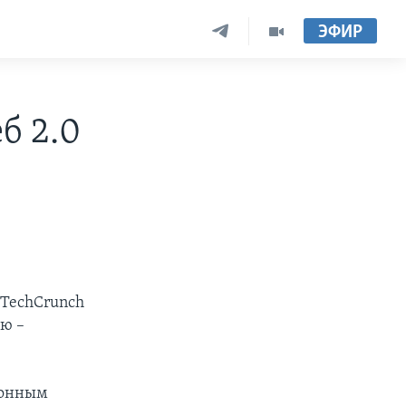
ЭФИР
б 2.0
 TechCrunch
ю –
ионным