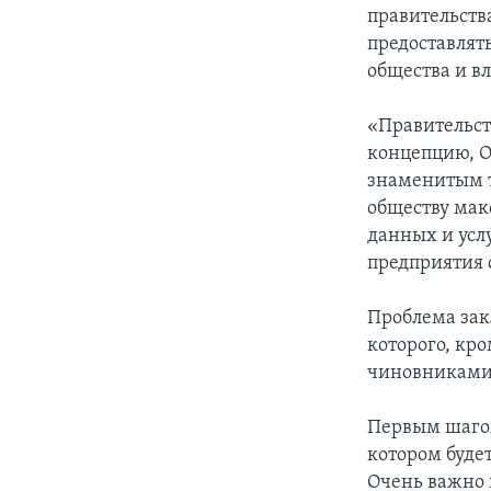
правительств
предоставлять
общества и в
«Правительст
концепцию, О
знаменитым т
обществу мак
данных и усл
предприятия с
Проблема закл
которого, кр
чиновниками,
Первым шагом
котором буде
Очень важно 