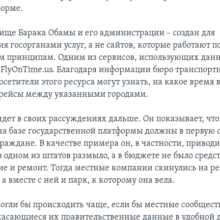
форме.
етище Барака Обамы и его администрации – создан для
я госорганами услуг, а не сайтов, которые работают п
 принципам. Одним из сервисов, использующих данны
т FlyOnTime.us. Благодаря информации бюро транспорт
осетители этого ресурса могут узнать, на какое время 
 рейсы между указанными городами.
идет в своих рассуждениях дальше. Он показывает, чт
а базе государственной платформы должны в первую 
раждане. В качестве примера он, в частности, привод
в одном из штатов размыло, а в бюджете не было средст
ие и ремонт. Тогда местные компании скинулись на ре
 а вместе с ней и парк, к которому она вела.
огли бы происходить чаще, если бы местные сообщест
касающиеся их правительственные данные в удобной д