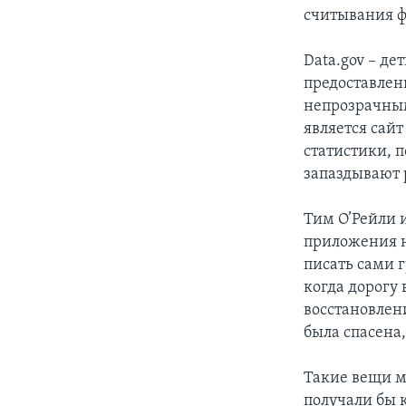
считывания 
Data.gov – д
предоставлени
непрозрачным
является сай
статистики, п
запаздывают
Тим О’Рейли 
приложения н
писать сами г
когда дорогу 
восстановлен
была спасена,
Такие вещи м
получали бы 