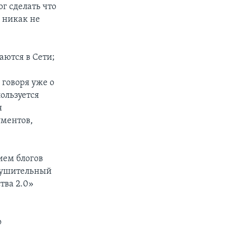
ог сделать что
з никак не
аются в Сети;
 говоря уже о
пользуется
я
ументов,
ием блогов
внушительный
тва 2.0»
о