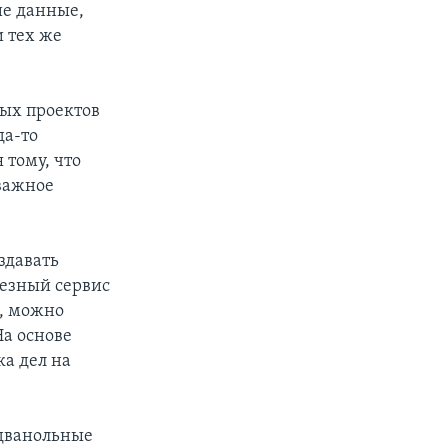
ие данные,
 тех же
ных проектов
да-то
 тому, что
 важное
оздавать
езный сервис
s, можно
На основе
ка дел на
бдванольные