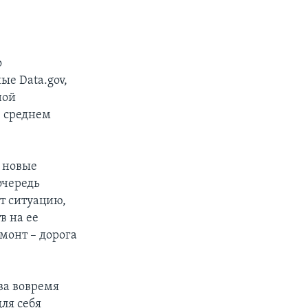
о
е Data.gov,
ной
в среднем
о новые
очередь
ит ситуацию,
в на ее
монт – дорога
ва вовремя
ля себя