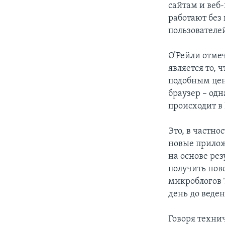
сайтам и веб
работают без
пользователе
О’Рейли отмеч
является то, 
подобным цен
браузер – одн
происходит в
Это, в частно
новые прилож
на основе рез
получить ново
микроблогов 
день до веде
Говоря техни