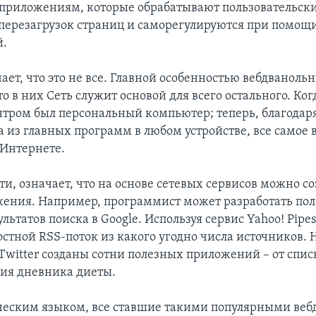
-приложениям, которые обрабатывают пользовательск
 перезагрузок страниц и саморегулируются при помощи
й.
ает, что это не все. Главной особенностью вебдваноль
что в них Сеть служит основой для всего остального. Ког
тром был персональный компьютер; теперь, благодаря
а из главных программ в любом устройстве, все самое
 Интернете.
сти, означает, что на основе сетевых сервисов можно с
ения. Например, программист может разработать пол
ультатов поиска в Google. Используя сервис Yahoo! Pipe
стной RSS-поток из какого угодно числа источников. 
Twitter созданы сотни полезных приложений – от спис
ния дневника диеты.
ческим языком, все ставшие такими популярными ве