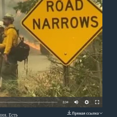
able
3:34
Прямая ссылка
ия. Есть
EMBED