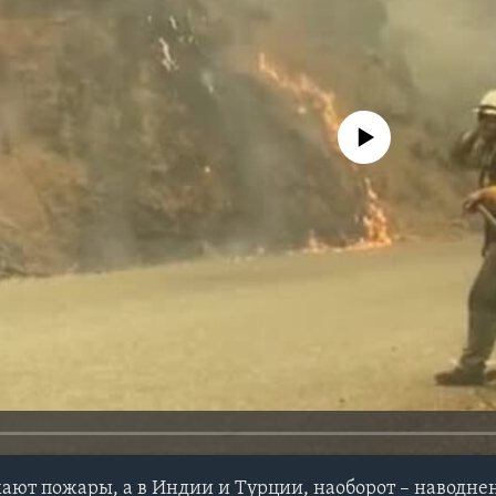
No media source currently avail
ают пожары, а в Индии и Турции, наоборот – наводнен