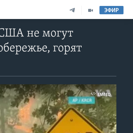
ЭФИР
 США не могут
обережье, горят
EMBED