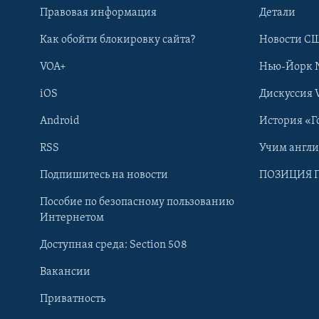
Правовая информация
Детали
Как обойти блокировку сайта?
Новости СШ
VOA+
Нью-Йорк 
iOS
Дискуссия 
Android
История «Г
RSS
Учим англ
Learning English
Подпишитесь на новости
ПОЗИЦИЯ 
Пособие по безопасному пользованию
СОЦИАЛЬНЫЕ СЕТИ
Интернетом
Доступная среда: Section 508
Вакансии
Приватность
Языки