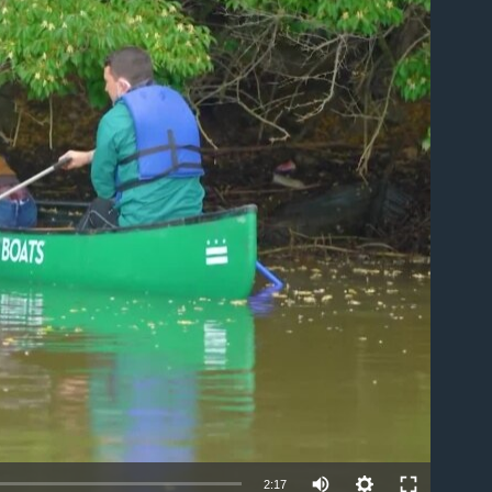
able
2:17