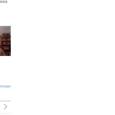
тина
пизоды