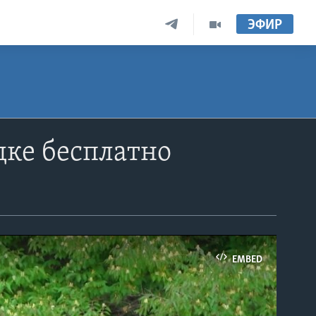
ЭФИР
дке бесплатно
EMBED