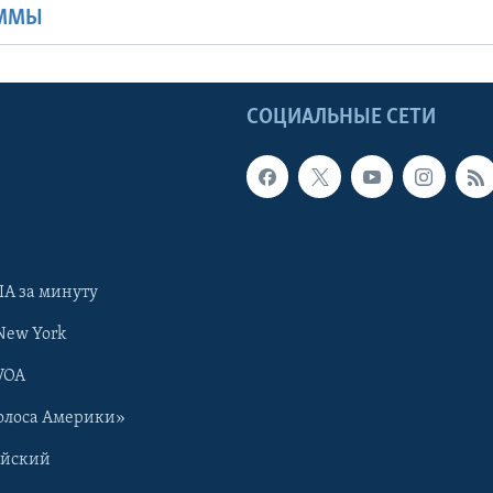
АММЫ
Ы
СОЦИАЛЬНЫЕ СЕТИ
А за минуту
New York
VOA
олоса Америки»
ийский