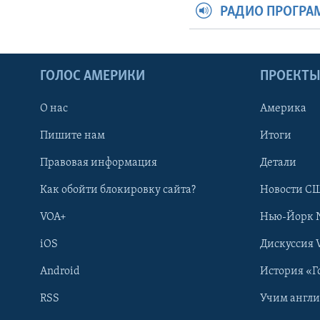
РАДИО ПРОГР
ГОЛОС АМЕРИКИ
ПРОЕКТ
О нас
Америка
Пишите нам
Итоги
Правовая информация
Детали
Как обойти блокировку сайта?
Новости СШ
VOA+
Нью-Йорк 
iOS
Дискуссия 
Android
История «Г
RSS
Учим англ