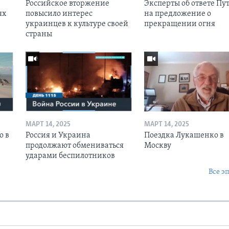
Российское вторжение
Эксперты об ответе Пу
ях
повысило интерес
на предложение о
украинцев к культуре своей
прекращении огня
страны
МАРТ 14, 2025
МАРТ 14, 2025
о в
Россия и Украина
Поездка Лукашенко в
продолжают обмениваться
Москву
ударами беспилотников
Все э
Ы