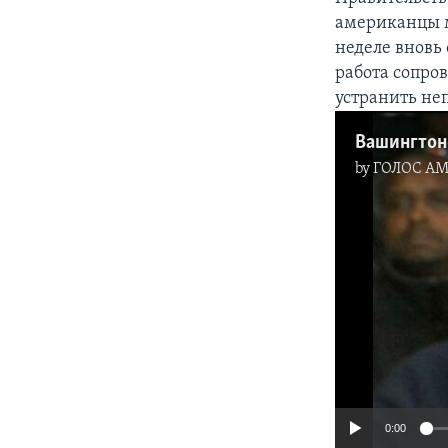
американцы м
неделе вновь
работа сопр
устранить неп
by
ГОЛОС А
0:00