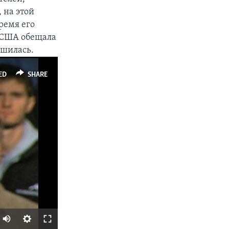
 на этой
ремя его
 США обещала
чшилась.
ED
SHARE