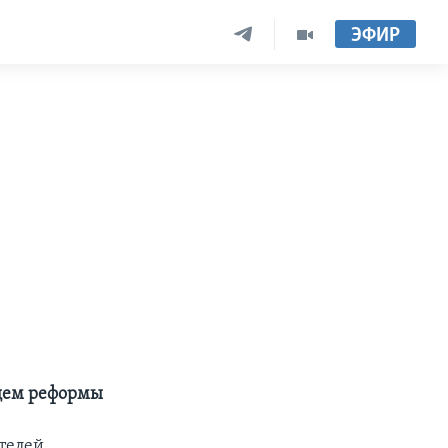
ЭФИР
ущем реформы
телей,