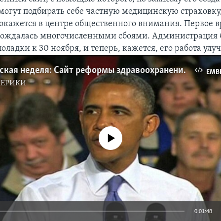
огут подбирать себе частную медицинскую страховку,
 окажется в центре общественного внимания. Первое в
овождалась многочисленными сбоями. Администрация
оладки к 30 ноября, и теперь, кажется, его работа улу
Вашингтонская неделя: Cайт реформы здравоохранения
EMB
МЕРИКИ
No media source currently available
0:01:48