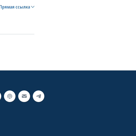
Прямая ссылка
SHARE
px
width