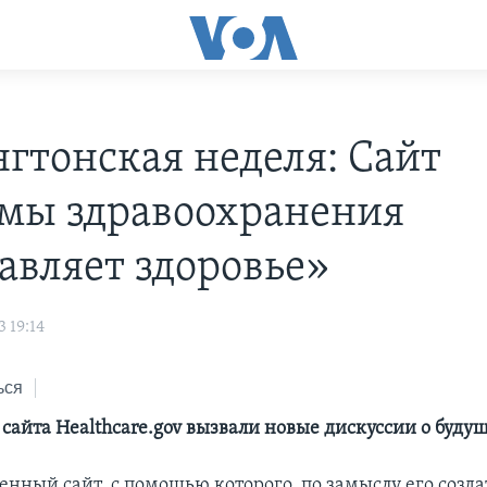
гтонская неделя: Cайт
мы здравоохранения
авляет здоровье»
 19:14
ься
е сайта Healthcare.gov вызвали новые дискуссии о буд
енный сайт, с помощью которого, по замыслу его созда