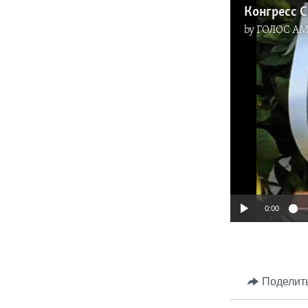
Конгресс 
by
ГОЛОС А
0:00
Поделит