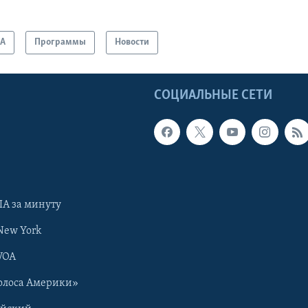
А
Программы
Новости
Ы
СОЦИАЛЬНЫЕ СЕТИ
А за минуту
New York
VOA
олоса Америки»