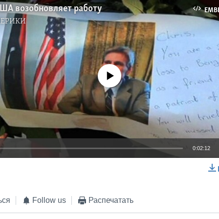
США возобновляет работу
EMB
МЕРИКИ
No media source currently available
0:02:12
EMBED
ься
Follow us
Распечатать