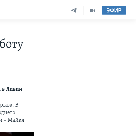
ЭФИР
боту
а в Ливии
рыва. В
однего
и – Майкл