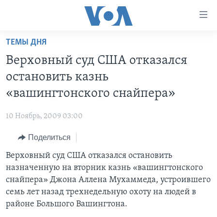
Линки
доступности
Перейти
ТЕМЫ ДНЯ
на
ГЛАВНОЕ
Верховный суд США отказался
основной
ПРОГРАММЫ
контент
остановить казнь
ПРОЕКТЫ
Перейти
АМЕРИКА
«вашингтонского снайпера»
к
ЭКСПЕРТИЗА
НОВОСТИ ЗА МИНУТУ
УЧИМ АНГЛИЙСКИЙ
основной
10 Ноябрь, 2009 03:00
ИНТЕРВЬЮ
ИТОГИ
НАША АМЕРИКАНСКАЯ ИСТОРИЯ
навигации
Перейти
Поделиться
ФАКТЫ ПРОТИВ ФЕЙКОВ
ПОЧЕМУ ЭТО ВАЖНО?
А КАК В АМЕРИКЕ?
в
Верховный суд США отказался остановить
ЗА СВОБОДУ ПРЕССЫ
ДИСКУССИЯ VOA
АРТЕФАКТЫ
поиск
назначенную на вторник казнь «вашингтонского
УЧИМ АНГЛИЙСКИЙ
ДЕТАЛИ
АМЕРИКАНСКИЕ ГОРОДКИ
снайпера» Джона Аллена Мухаммеда, устроившего
ВИДЕО
семь лет назад трехнедельную охоту на людей в
НЬЮ-ЙОРК NEW YORK
ТЕСТЫ
районе Большого Вашингтона.
ПОДПИСКА НА НОВОСТИ
АМЕРИКА. БОЛЬШОЕ ПУТЕШЕСТВИЕ