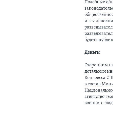
Подобные объ
законодатель
общественнос
и вся дополн
разведывател
разведывател
будет опубли
Деньги
Сторонним на
детальной ин
Конгресса СШ
в состав Мин
Национальное
агентство ге
военного бюд