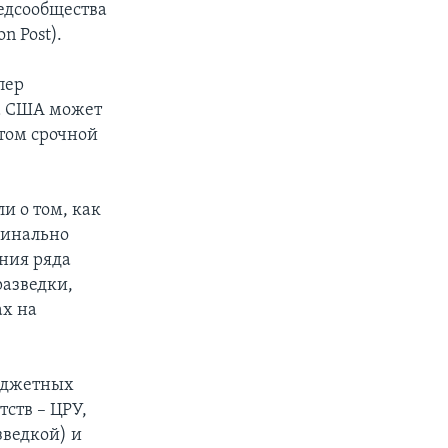
ведсообщества
n Post).
пер
та США может
нтом срочной
и о том, как
динально
ния ряда
разведки,
ах на
бюджетных
тств – ЦРУ,
зведкой) и