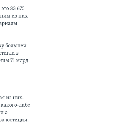
это 83 675
дним из них
териалы
дку большей
стигли в
ним 71 млрд
ая из них.
 какого-либо
и о
ва юстиции.