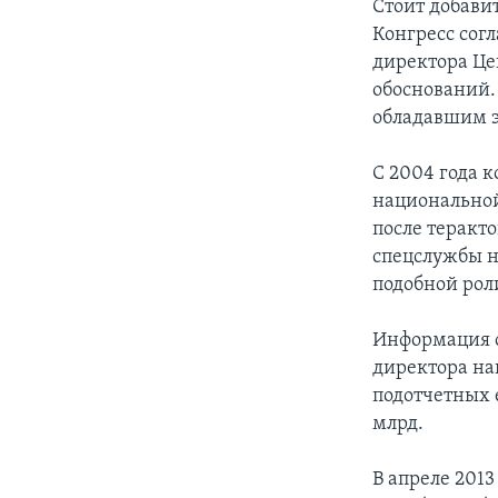
Стоит добавит
Конгресс сог
директора Це
обоснований.
обладавшим э
С 2004 года 
национальной
после теракто
спецслужбы н
подобной рол
Информация о
директора нац
подотчетных е
млрд.
В апреле 2013