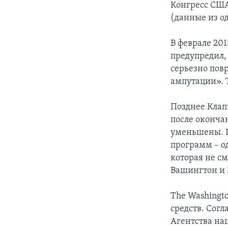
Конгресс США
(данные из од
В феврале 20
предупредил,
серьезно пов
ампутации». 
Позднее Клап
после оконча
уменьшены. Р
программ – о
которая не с
Вашингтон и
The Washingt
средств. Согл
Агентства на