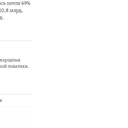
сь почти 69%
10,8 млрд,
д.
ународных
ной тематики.
я