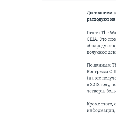
Достоянием г
расходуют на
Газета The W
США. Это сен
обнародуют к
получают ден
По данным Th
Конгресса СШ
(на это получ
в 2012 году,
четверть боль
Кроме этого,
информации,