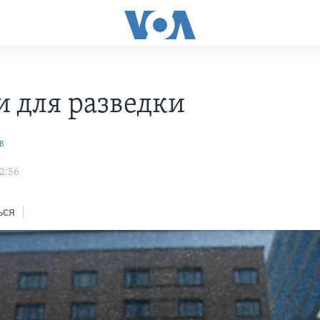
и для разведки
в
22:56
ься