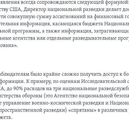
явления всегда сопровождаются следующей формулой
ству США, Директор национальной разведки делает д
ти совокупную сумму ассигнований на финансовый го
ительная информация, касающаяся бюджета Национал
ьной программы, а также информация, затрагивающа
ьные агентства или отдельные разведывательные про
кована».
блюдателям было крайне сложно получить доступ к бо
формации. К примеру, по оценкам Исследовательской
А, до 90% расходов на три национальные разведслуж
истерства обороны (это Агентство национальной безоп
 управление военно-космической разведки и Национ
опространственной разведки) «спрятаны» в различных
жета.