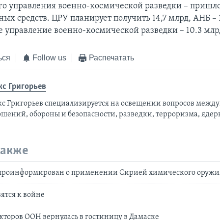
о управления военно-космической разведки – пришло
ых средств. ЦРУ планирует получить 14,7 млрд, АНБ – 
 управление военно-космической разведки – 10.3 млр
ься
Follow us
Распечатать
кс Григорьев
кс Григорьев специализируется на освещении вопросов межд
ошений, обороны и безопасности, разведки, терроризма, ядер
также
проинформирован о применении Сирией химического оружи
вятся к войне
торов ООН вернулась в гостиницу в Дамаске