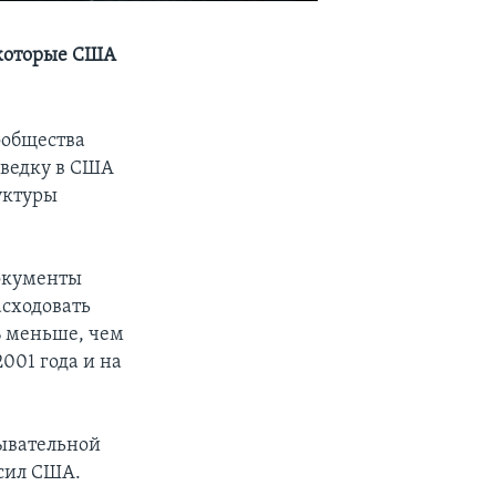
 которые США
ообщества
зведку в США
уктуры
документы
асходовать
4% меньше, чем
001 года и на
дывательной
сил США.