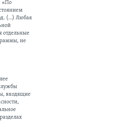
: «По
остоянием
д. (…) Любая
ьной
я отдельные
граммы, не
лее
 службы
бы, входящие
асности,
альное
 разделах