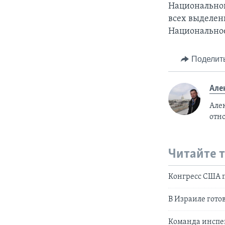
Национальног
всех выделенн
Национальное
Поделит
Але
Але
отн
Читайте 
Конгресс США 
В Израиле гото
Команда инспек