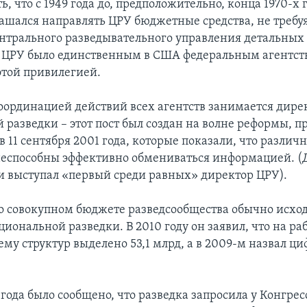
ь, что с 1949 года до, предположительно, конца 1970-х 
лашался направлять ЦРУ бюджетные средства, не требуя
нтрального разведывательного управления детальны
 ЦРУ было единственным в США федеральным агентст
той привилегией.
координацией действий всех агентств занимается дире
 разведки – этот пост был создан на волне реформы, 
в 11 сентября 2001 года, которые показали, что различ
еспособны эффективно обмениваться информацией. (Д
и выступал «первый среди равных» директор ЦРУ).
 совокупном бюджете разведсообщества обычно исход
иональной разведки. В 2010 году он заявил, что на ра
му структур выделено 53,1 млрд, а в 2009-м назвал циф
 года было сообщено, что разведка запросила у Конгрес