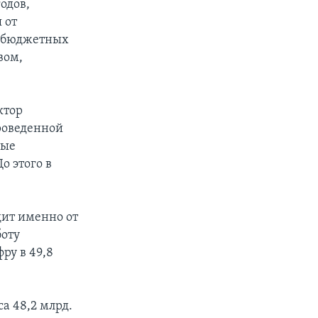
годов,
 от
х бюджетных
вом,
ктор
проведенной
ные
о этого в
ит именно от
боту
ру в 49,8
са 48,2 млрд.