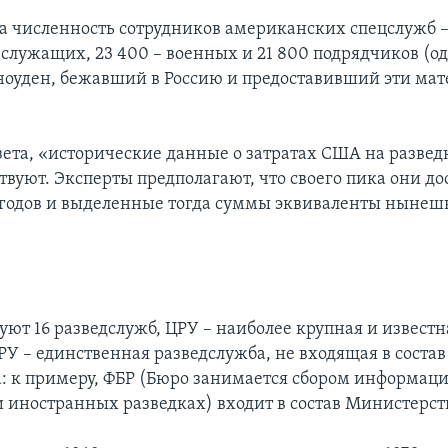
а численность сотрудников американских спецслужб – 
служащих, 23 400 – военных и 21 800 подрядчиков (о
ноуден, бежавший в Россию и предоставивший эти ма
зета, «исторические данные о затратах США на разве
твуют. Эксперты предполагают, что своего пика они до
 годов и выделенные тогда суммы эквиваленты нынеш
ют 16 разведслужб, ЦРУ – наиболее крупная и известн
РУ – единственная разведслужба, не входящая в состав
: к примеру, ФБР (Бюро занимается сбором информаци
и иностранных разведках) входит в состав Министерст