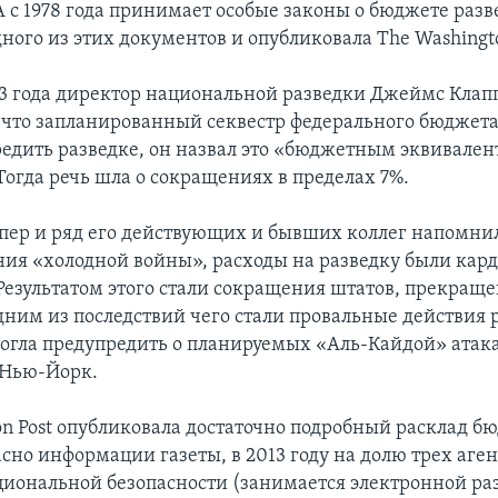
 с 1978 года принимает особые законы о бюджете раз
ного из этих документов и опубликовала The Washingto
13 года директор национальной разведки Джеймс Клап
 что запланированный секвестр федерального бюдже
редить разведке, он назвал это «бюджетным эквивале
Тогда речь шла о сокращениях в пределах 7%.
пер и ряд его действующих и бывших коллег напомнил
ния «холодной войны», расходы на разведку были кар
езультатом этого стали сокращения штатов, прекраще
дним из последствий чего стали провальные действия 
могла предупредить о планируемых «Аль-Кайдой» атак
 Нью-Йорк.
on Post опубликовала достаточно подробный расклад 
асно информации газеты, в 2013 году на долю трех аген
циональной безопасности (занимается электронной ра