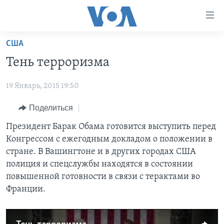
Линки
доступности
Перейти
США
на
ГЛАВНОЕ
Тень терроризма
основной
ПРОГРАММЫ
контент
19 Январь, 2015 19:50
ПРОЕКТЫ
Перейти
АМЕРИКА
к
ЭКСПЕРТИЗА
Поделиться
НОВОСТИ ЗА МИНУТУ
УЧИМ АНГЛИЙСКИЙ
основной
ИНТЕРВЬЮ
ИТОГИ
НАША АМЕРИКАНСКАЯ ИСТОРИЯ
Президент Барак Обама готовится выступить перед
навигации
Конгрессом с ежегодным докладом о положении в
Перейти
ФАКТЫ ПРОТИВ ФЕЙКОВ
ПОЧЕМУ ЭТО ВАЖНО?
А КАК В АМЕРИКЕ?
стране. В Вашингтоне и в других городах США
в
ЗА СВОБОДУ ПРЕССЫ
ДИСКУССИЯ VOA
АРТЕФАКТЫ
полиция и спецслужбы находятся в состоянии
поиск
повышенной готовности в связи с терактами во
УЧИМ АНГЛИЙСКИЙ
ДЕТАЛИ
АМЕРИКАНСКИЕ ГОРОДКИ
Франции.
ВИДЕО
НЬЮ-ЙОРК NEW YORK
ТЕСТЫ
ПОДПИСКА НА НОВОСТИ
АМЕРИКА. БОЛЬШОЕ ПУТЕШЕСТВИЕ