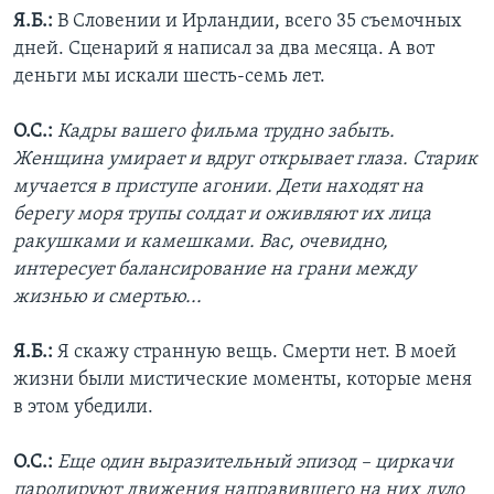
Я.Б.:
В Словении и Ирландии, всего 35 съемочных
дней. Сценарий я написал за два месяца. А вот
деньги мы искали шесть-семь лет.
О.С.:
Кадры вашего фильма трудно забыть.
Женщина умирает и вдруг открывает глаза. Старик
мучается в приступе агонии. Дети находят на
берегу моря трупы солдат и оживляют их лица
ракушками и камешками. Вас, очевидно,
интересует балансирование на грани между
жизнью и смертью...
Я.Б.:
Я скажу странную вещь. Смерти нет. В моей
жизни были мистические моменты, которые меня
в этом убедили.
О.С.:
Еще один выразительный эпизод – циркачи
пародируют движения направившего на них дуло