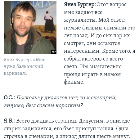
Янез Бургер:
Этот вопрос
мне задают все
журналисты. Мой ответ:
немые фильмы снимали сто
лет назад. И до сих пор их
смотрят, они остаются
интересными. Кроме того, я
собрал актеров со всего
Янез Бургер: «Мне
света. Им значительно
чужд балканский
карнавал»
проще играть в немом
фильме.
О.С.:
Поскольку диалогов нет, то и сценарий,
видимо, был совсем коротким?
Я.Б.:
Всего двадцать страниц. Допустим, в эпизоде
старик задыхается, его бьет приступ кашля. Одна
строчка в сценарии, а эпизод длится шесть минут.