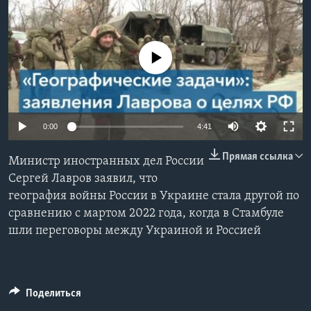
Learning English
No media source currently available
СОЦИАЛЬНЫЕ СЕТИ
Языки
0:00
4:41
Прямая ссылка
Министр иностранных дел России
Сергей Лавров заявил, что
география войны России в Украине стала другой по
сравнению с мартом 2022 года, когда в Стамбуле
шли переговоры между Украиной и Россией
Поделиться