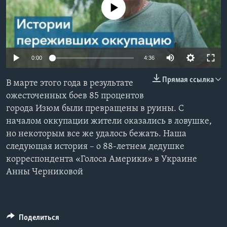
No media source currently available
Learning English
СОЦИАЛЬНЫЕ СЕТИ
0:00
4:36
Прямая ссылка
В марте этого года в результате
Языки
ожесточенных боев 85 процентов
города Изюм были превращены в руины. С
началом оккупации жители оказались в ловушке,
но некоторым все же удалось бежать. Наша
следующая история – о 88-летнем дедушке
корреспондента «Голоса Америки» в Украине
Анны Черниковой
Поделиться