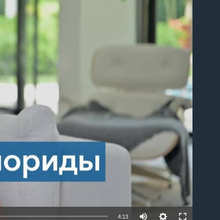
able
4:13