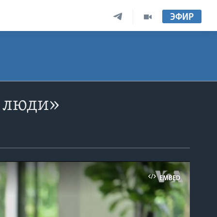
ЭФИР
и люди»
EMBED