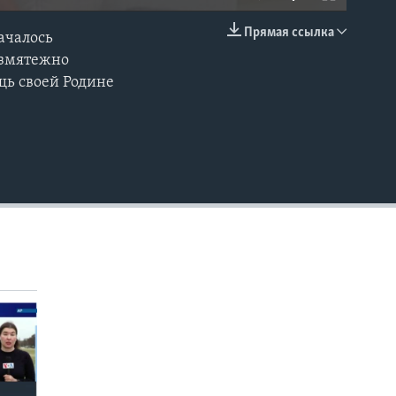
Прямая ссылка
началось
EMBED
езмятежно
щь своей Родине