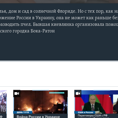
мья, дом и сад в солнечной Флориде. Но с тех пор, как 
жение России в Украину, она не может как раньше б
азводить пчел. Бывшая киевлянка организовала помо
ского городка Бока-Ратон