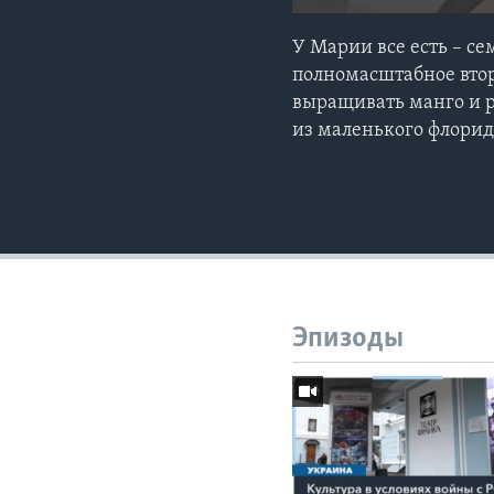
У Марии все есть – се
полномасштабное втор
выращивать манго и р
из маленького флорид
Эпизоды