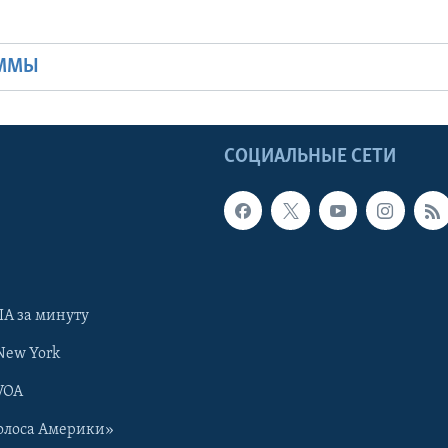
Ы
АММЫ
Ы
СОЦИАЛЬНЫЕ СЕТИ
А за минуту
New York
VOA
олоса Америки»