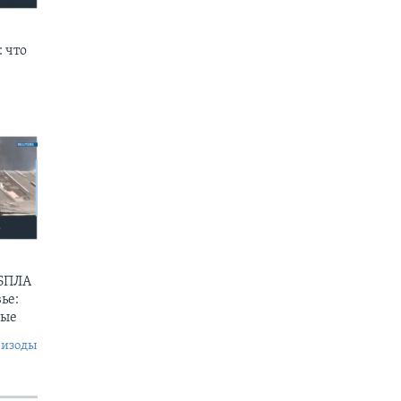
 что
 БПЛА
ье:
ные
пизоды