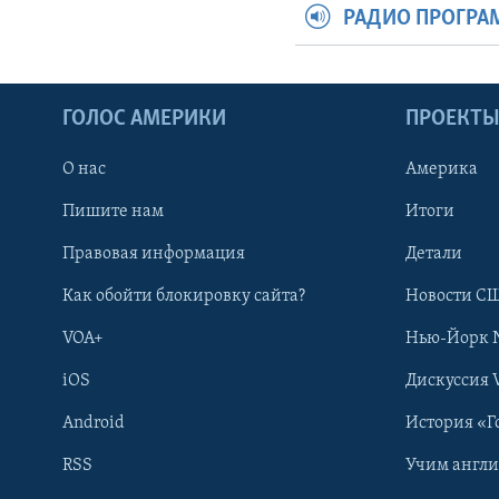
РАДИО ПРОГР
ГОЛОС АМЕРИКИ
ПРОЕКТ
О нас
Америка
Пишите нам
Итоги
Правовая информация
Детали
Как обойти блокировку сайта?
Новости СШ
VOA+
Нью-Йорк 
iOS
Дискуссия 
Android
История «Г
RSS
Учим англ