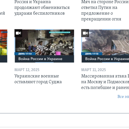
Россия и Украина
Мяч на стороне России:
продолжают обмениваться
ответил Путин на
оей
ударами беспилотников
предложение о
прекращении огня
МАРТ 12, 2025
МАРТ 11, 2025
Украинские военные
Массированная атака
оставляют город Суджа
на Москву и Подмосков
есть погибшие и ране
Все э
Ы