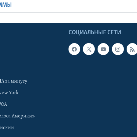
АММЫ
Ы
СОЦИАЛЬНЫЕ СЕТИ
А за минуту
New York
VOA
олоса Америки»
ийский