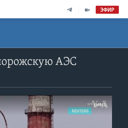
ЭФИР
порожскую АЭС
EMBED