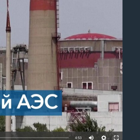
able
4:53