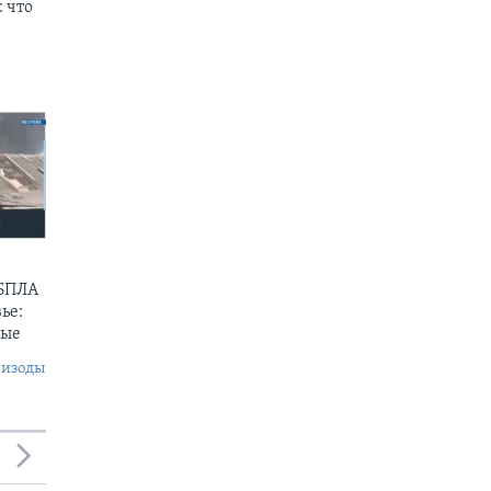
 что
 БПЛА
ье:
ные
пизоды