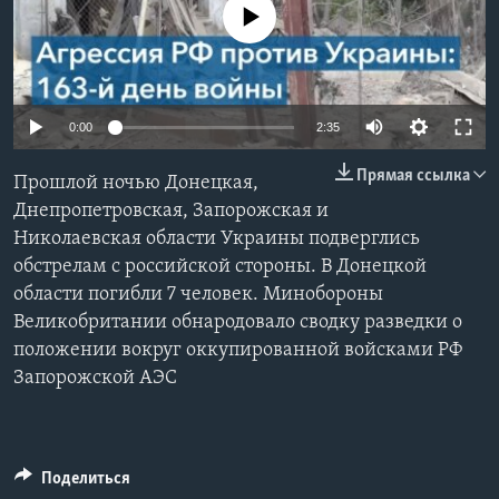
No media source currently available
Learning English
СОЦИАЛЬНЫЕ СЕТИ
0:00
2:35
Прямая ссылка
Прошлой ночью Донецкая,
Языки
Днепропетровская, Запорожская и
Николаевская области Украины подверглись
обстрелам с российской стороны. В Донецкой
области погибли 7 человек. Минобороны
Великобритании обнародовало сводку разведки о
положении вокруг оккупированной войсками РФ
Запорожской АЭС
Поделиться