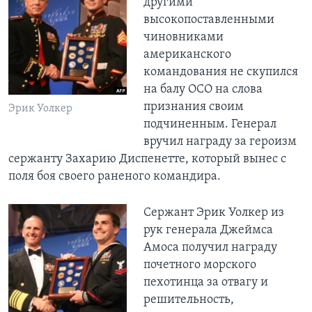
другими
высокопоставленными
чиновниками
американского
командования не скупился
на балу ОСО на слова
признания своим
Эрик Уолкер
подчиненным. Генерал
вручил награду за героизм
сержанту Захарию Диспенетте, который вынес с
поля боя своего раненого командира.
Сержант Эрик Уолкер из
рук генерала Джеймса
Амоса получил награду
почетного морского
пехотинца за отвагу и
решительность,