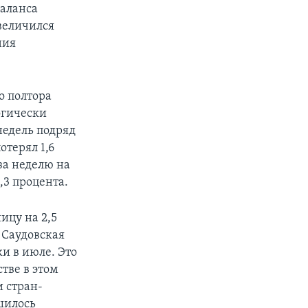
баланса
величился
ния
о полтора
огически
недель подряд
отерял 1,6
за неделю на
,3 процента.
ицу на 2,5
о Саудовская
и в июле. Это
тве в этом
 стран-
шилось