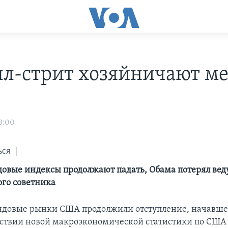
лл-стрит хозяйничают м
н
3:00
ься
овые индексы продолжают падать, Обама потерял ве
го советника
ндовые рынки США продолжили отступление, начавшее
утствии новой макроэкономической статистики по США