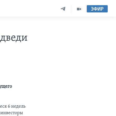
ЭФИР
едведи
дущего
ся 6 недель
 инвесторы