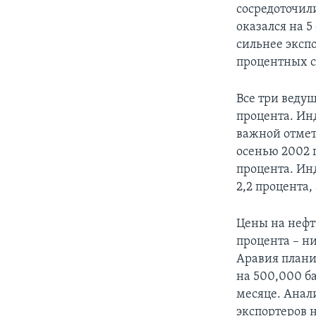
сосредоточил
оказался на 
сильнее эксп
процентных с
Все три веду
процента. Ин
важной отметк
осенью 2002 
процента. Ин
2,2 процента,
Цены на нефт
процента – ни
Аравия плани
на 500,000 б
месяце. Анал
экспортеров 