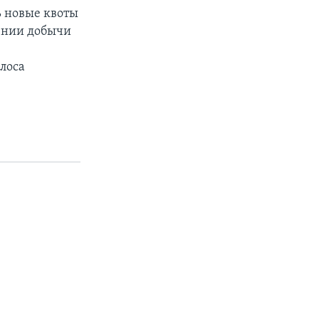
ь новые квоты
шении добычи
лоса