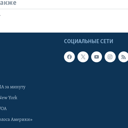
также
т
Ы
СОЦИАЛЬНЫЕ СЕТИ
А за минуту
New York
VOA
олоса Америки»