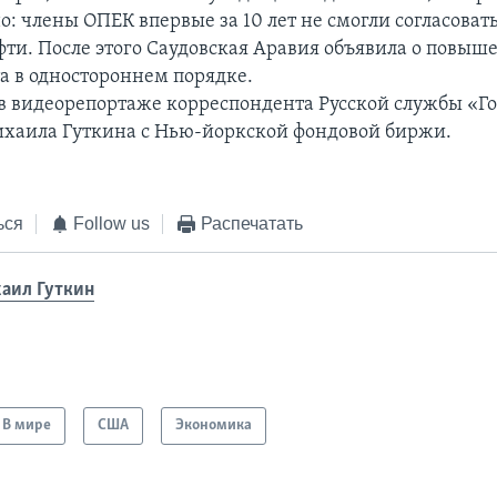
о: члены ОПЕК впервые за 10 лет не смогли согласоват
фти. После этого Саудовская Аравия объявила о повы
та в одностороннем порядке.
в видеорепортаже корреспондента Русской службы «Го
хаила Гуткина с Нью-йоркской фондовой биржи.
ься
Follow us
Распечатать
аил Гуткин
В мире
США
Экономика