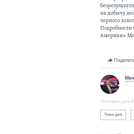
безрезультатн
на добычу не
черного золо
Подробности 
Америки» Ми
Поделит
Мих
This item is part of
Темы дня