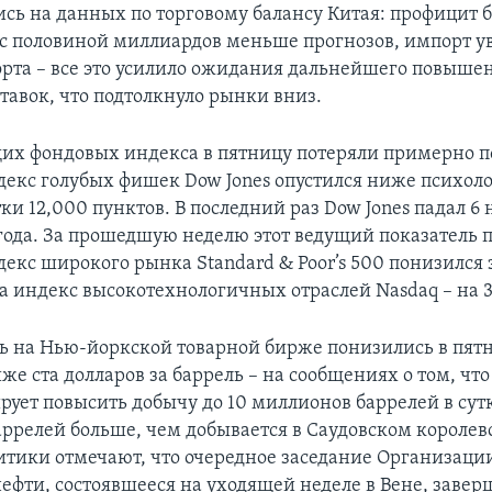
ись на данных по торговому балансу Китая: профицит 
5 с половиной миллиардов меньше прогнозов, импорт у
орта – все это усилило ожидания дальнейшего повыше
тавок, что подтолкнуло рынки вниз.
щих фондовых индекса в пятницу потеряли примерно п
декс голубых фишек Dow Jones опустился ниже психол
и 12,000 пунктов. В последний раз Dow Jones падал 6 
года. За прошедшую неделю этот ведущий показатель п
декс широкого рынка Standard & Poor’s 500 понизился 
 а индекс высокотехнологичных отраслей Nasdaq – на 3
ь на Нью-йоркской товарной бирже понизились в пятн
же ста долларов за баррель – на сообщениях о том, чт
рует повысить добычу до 10 миллионов баррелей в сутк
аррелей больше, чем добывается в Саудовском королевс
итики отмечают, что очередное заседание Организации
нефти, состоявшееся на уходящей неделе в Вене, завер