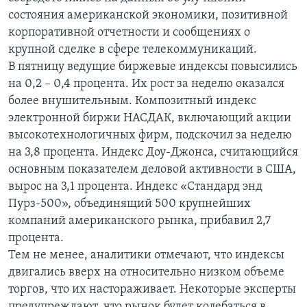
состояния американской экономики, позитивной
Learning English
корпоративной отчетности и сообщениях о
крупной сделке в сфере телекоммуникаций.
СОЦИАЛЬНЫЕ СЕТИ
В пятницу ведущие биржевые индексы повысились
на 0,2 – 0,4 процента. Их рост за неделю оказался
более внушительным. Композитный индекс
электронной биржи НАСДАК, включающий акции
Языки
высокотехнологичных фирм, подскочил за неделю
на 3,8 процента. Индекс Доу-Джонса, считающийся
основным показателем деловой активности в США,
вырос на 3,1 процента. Индекс «Стандард энд
Пурз-500», объединящий 500 крупнейших
компаний американского рынка, прибавил 2,7
процента.
Тем не менее, аналитики отмечают, что индексы
двигались вверх на относительно низком объеме
торгов, что их настораживает. Некоторые эксперты
предупреждают, что рынок будет колебаться в