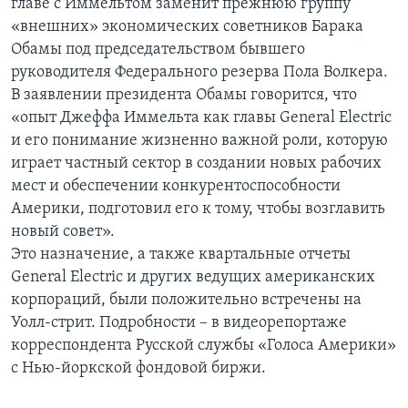
главе с Иммельтом заменит прежнюю группу
«внешних» экономических советников Барака
Learning English
Обамы под председательством бывшего
руководителя Федерального резерва Пола Волкера.
СОЦИАЛЬНЫЕ СЕТИ
В заявлении президента Обамы говорится, что
«опыт Джеффа Иммельта как главы General Electric
и его понимание жизненно важной роли, которую
играет частный сектор в создании новых рабочих
Языки
мест и обеспечении конкурентоспособности
Америки, подготовил его к тому, чтобы возглавить
новый совет».
Это назначение, а также квартальные отчеты
General Electric и других ведущих американских
корпораций, были положительно встречены на
Уолл-стрит. Подробности – в видеорепортаже
корреспондента Русской службы «Голоса Америки»
с Нью-йоркской фондовой биржи.