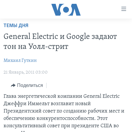
Линки
доступности
Перейти
ТЕМЫ ДНЯ
на
ГЛАВНОЕ
General Electric и Google задают
основной
ПРОГРАММЫ
контент
тон на Уолл-стрит
ПРОЕКТЫ
Перейти
АМЕРИКА
к
Михаил Гуткин
ЭКСПЕРТИЗА
НОВОСТИ ЗА МИНУТУ
УЧИМ АНГЛИЙСКИЙ
основной
21 Январь, 2011 03:00
ИНТЕРВЬЮ
ИТОГИ
НАША АМЕРИКАНСКАЯ ИСТОРИЯ
навигации
Перейти
ФАКТЫ ПРОТИВ ФЕЙКОВ
ПОЧЕМУ ЭТО ВАЖНО?
А КАК В АМЕРИКЕ?
Поделиться
в
ЗА СВОБОДУ ПРЕССЫ
ДИСКУССИЯ VOA
АРТЕФАКТЫ
Глава энергетической компании General Electric
поиск
Джеффри Иммельт возглавит новый
УЧИМ АНГЛИЙСКИЙ
ДЕТАЛИ
АМЕРИКАНСКИЕ ГОРОДКИ
Президентский совет по созданию рабочих мест и
ВИДЕО
НЬЮ-ЙОРК NEW YORK
ТЕСТЫ
обеспечению конкурентоспособности. Этот
консультативный совет при президенте США во
ПОДПИСКА НА НОВОСТИ
АМЕРИКА. БОЛЬШОЕ ПУТЕШЕСТВИЕ