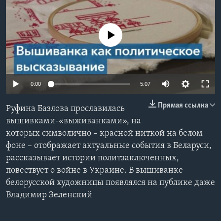
Learning English
No media source currently available
СОЦИАЛЬНЫЕ СЕТИ
0:00
5:07
Языки
Прямая ссылка
Руфина Базлова прославилась
вышивками-«выживанками», на
которых символично – красной ниткой на белом
фоне – отображает актуальные события в Беларуси,
рассказывает истории политзаключенных,
повествует о войне в Украине. В вышиванке
белорусской художницы появлялся на публике даже
Владимир Зеленский