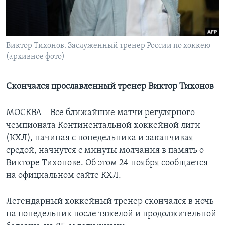
Learning English
СОЦИАЛЬНЫЕ СЕТИ
Виктор Тихонов. Заслуженный тренер России по хоккею
(архивное фото)
Cкончался прославленный тренер Виктор Тихонов
Языки
МОСКВА – Все ближайшие матчи регулярного
чемпионата Континентальной хоккейной лиги
(КХЛ), начиная с понедельника и заканчивая
средой, начнутся с минуты молчания в память о
Викторе Тихонове. Об этом 24 ноября сообщается
на официальном сайте КХЛ.
Легендарный хоккейный тренер скончался в ночь
на понедельник после тяжелой и продолжительной