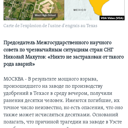
Learning English
СОЦИАЛЬНЫЕ СЕТИ
Carte de l'explosion de l'usine d'engrais au Texas
Председатель Межгосударственного научного
совета по чрезвычайным ситуациям стран СНГ
Языки
Николай Махутов: «Никто не застрахован от такого
рода аварий»
МОСКВА - В результате мощного взрыва,
произошедшего на заводе по производству
удобрений в Техасе в среду вечером, получили
ранения десятки человек. Имеются погибшие, их
точное число неизвестно, но есть опасения, что оно
также может исчисляться десятками. Оснований
полагать, что причиной трагедии на заводе в Уэсте