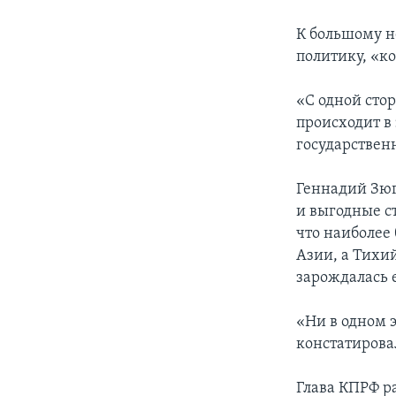
К большому н
политику, «к
«С одной стор
происходит в
государственн
Геннадий Зюг
и выгодные с
что наиболее
Азии, а Тихий
зарождалась 
«Ни в одном э
констатирова
Глава КПРФ р