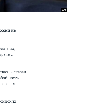
оссии не
риантах,
трече с
вах, – сказал
обой посты
олосовал
ссийских