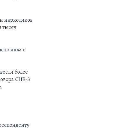
нн наркотиков
0 тысяч
основном в
вести более
говора СНВ-3
и
респонденту