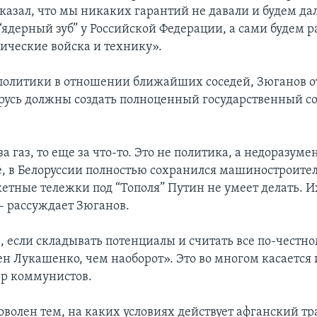
сказал, что мы никаких гарантий не давали и будем д
“ядерный зуб” у Российской Федерации, а сами будем р
ические войска и технику».
 политики в отношении ближайших соседей, Зюганов о
арусь должны создать полноценный государственный сою
за газ, то еще за что-то. Это не политика, а недоразуме
, в Белоруссии полностью сохранился машиностроит
кетные тележки под “Тополя” Путин не умеет делать. И
 – рассуждает Зюганов.
, если складывать потенциалы и считать все по-честном
н Лукашенко, чем наоборот». Это во многом касается
ер коммунистов.
оволен тем, на каких условиях действует афганский тр