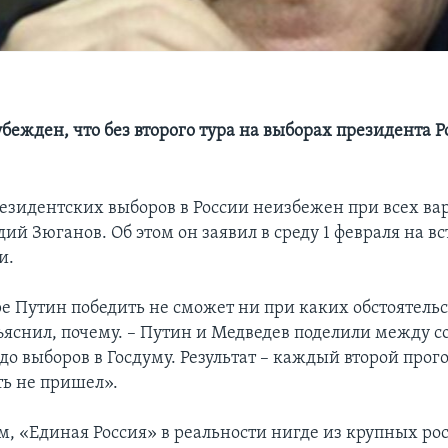
бежден, что без второго тура на выборах президента Р
резидентских выборов в России неизбежен при всех ва
ий Зюганов. Об этом он заявил в среду 1 февраля на вс
и.
е Путин победить не сможет ни при каких обстоятельст
ъяснил, почему. – Путин и Медведев поделили между с
до выборов в Госдуму. Результат – каждый второй прог
ть не пришел».
м, «Единая Россия» в реальности нигде из крупных ро