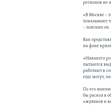
регионов не н
«В Москве – т
показывают чу
– пояснил он.
Как представ
на фоне криз
«Никакого рос
пытаются выда
работают в с
еще могут, на
По его мнени
бы раскол в 
«жуликов и в