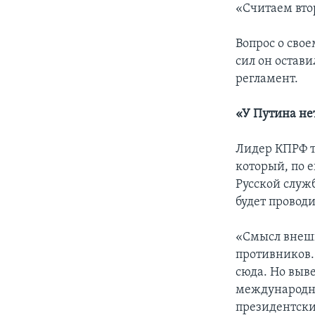
«Считаем вто
Вопрос о сво
сил он остав
регламент.
«У Путина не
Лидер КПРФ т
который, по е
Русской служ
будет проводи
«Смысл внешн
противников.
сюда. Но выв
международно
президентски