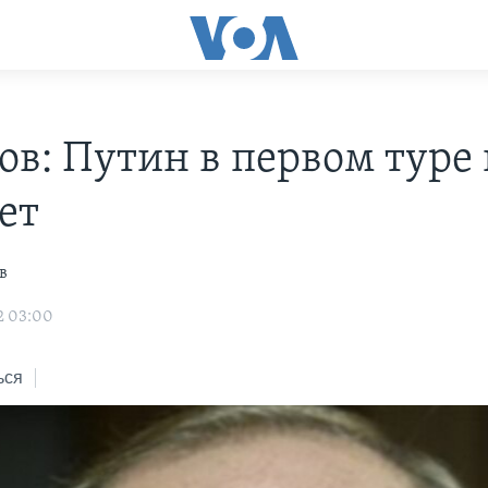
ов: Путин в первом туре 
ет
в
2 03:00
ься