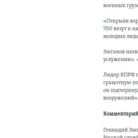
военных груз
«Открыли вор
700 везут к 
молодых люде
Зюганов назв
услужении». «
Лидер КПРФ п
грамотную по
он подчеркну
вооружений» 
Комментарий
Геннадий Зюг
Русской служ