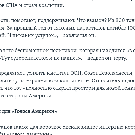
ов США и стран коалиции.
ота, помогают, поддерживают. Что взамен? Из 800 то
нам. За прошлый год от тяжелых наркотиков погибло 10
й. И никаких уступок», – заключил он.
ал это беспомощной политикой, которая находится «в 
Тут суверенитетом и не пахнет», – подвел он черту.
редлагает усилить институт ООН, Совет Безопасности, 
литику на европейском континенте. Относительно до
л, что тот «полностью открыл просторы для новой гонк
со стороны Америки.
 для «Голоса Америки»
анов также дал короткое эксклюзивное интервью кор
бы «Голоса Америки».