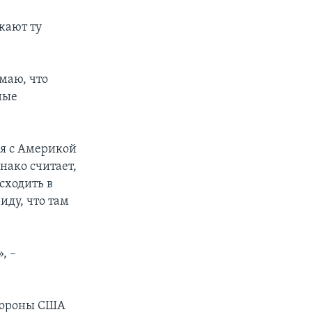
жают ту
имаю, что
ные
ия с Америкой
нако считает,
сходить в
иду, что там
, –
обороны США