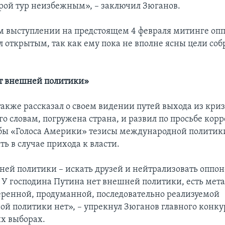
рой тур неизбежным», – заключил Зюганов.
ем выступлении на предстоящем 4 февраля митинге о
ил открытым, так как ему пока не вполне ясны цели со
т внешней политики»
акже рассказал о своем видении путей выхода из криз
го словам, погружена страна, и развил по просьбе кор
бы «Голоса Америки» тезисы международной политики
ть в случае прихода к власти.
ей политики – искать друзей и нейтрализовать оппон
 У господина Путина нет внешней политики, есть мета
еренной, продуманной, последовательно реализуемой
й политики нет», – упрекнул Зюганов главного конку
х выборах.