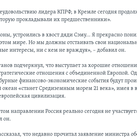
еудовольствию лидера КПРФ, в Кремле сегодня продол
оторую прокладывали их предшественники».
оны, устроились в хвост дяди Сэму... Я прекрасно пон
 этом мире. Но мы должны отстаивать свои националь
ые интересы, ни с кем не враждуя», – добавил он.
анов подчеркнул, что выступает за хорошие отношен
тратегические отношения с объединенной Европой. Од
 бурные финансово-экономические события будут прои
 океан «станет Средиземным морем 21 века», имея в в
европейская цивилизация.
том направлении Россия реально сегодня не участвует»
л он.
ассказал, что недавно прочитал заявление министра 