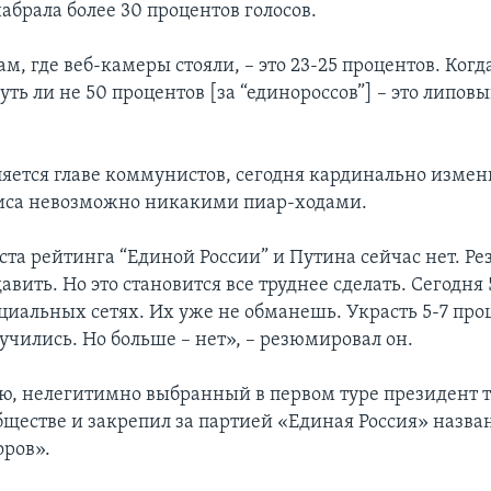
абрала более 30 процентов голосов.
ам, где веб-камеры стояли, – это 23-25 процентов. Когд
ть ли не 50 процентов [за “единороссов”] – это липов
ляется главе коммунистов, сегодня кардинально изме
иса невозможно никакими пиар-ходами.
та рейтинга “Единой России” и Путина сейчас нет. Ре
вить. Но это становится все труднее сделать. Сегодня
оциальных сетях. Их уже не обманешь. Украсть 5-7 про
учились. Но больше – нет», – резюмировал он.
ю, нелегитимно выбранный в первом туре президент т
обществе и закрепил за партией «Единая Россия» назва
оров».