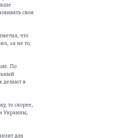
альше
азвивать свои
тметил, что
з, «а не то,
ние. По
ельный
х делают в
у, то скорее,
 и Украины,
анзит для