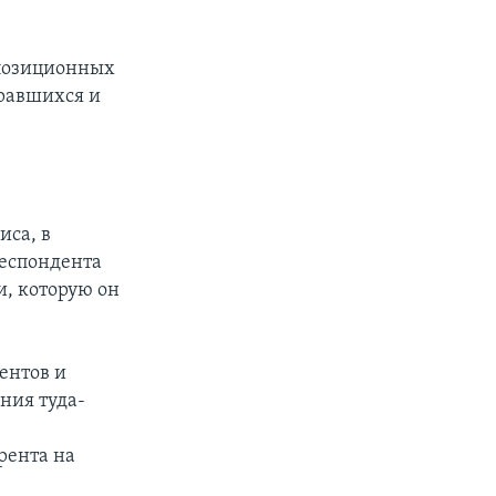
ппозиционных
бравшихся и
иса, в
респондента
, которую он
ентов и
ния туда-
рента на