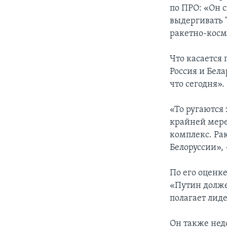
по ПРО: «Он 
выдергивать 
ракетно-косм
Что касается
Россия и Бел
что сегодня».
«То ругаются 
крайней мере
комплекс. Ра
Белоруссии»,
По его оценке
«Путин долже
полагает лид
Он также нед