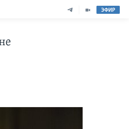
ЭФИР
не