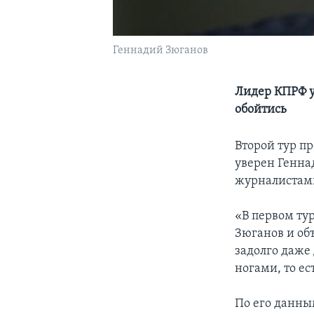
Геннадий Зюганов
Лидер КПРФ у
обойтись
Второй тур п
уверен Геннад
журналистам
«В первом тур
Зюганов и об
задолго даже 
ногами, то ес
По его данны