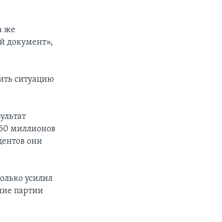
а же
ый документ»,
нить ситуацию
зультат
 50 миллионов
центов они
олько усилил
ние партии