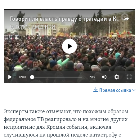
Говорит ли власть правду о трагедии в Кемерове?
by
ГОЛОС АМЕРИКИ
No media source currently available
0:00
1:08
Прямая ссылка
Эксперты также отмечают, что похожим образом
федеральное ТВ реагировало и на многие других
неприятные для Кремля события, включая
случившуюся на прошлой неделе катастрофу с