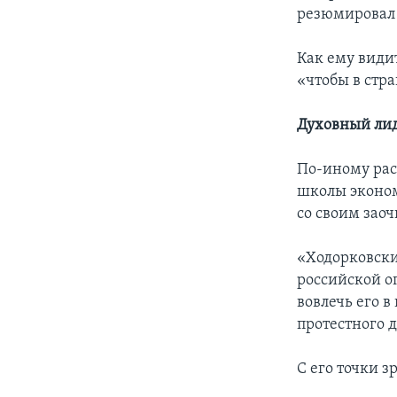
резюмировал 
Как ему види
«чтобы в стр
Духовный ли
По-иному рас
школы эконо
со своим зао
«Ходорковски
российской о
вовлечь его в
протестного д
С его точки з