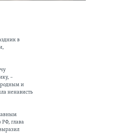
аздник в
и,
очу
ку, –
м родным и
ила ненависть
главным
 РФ, глава
 выразил