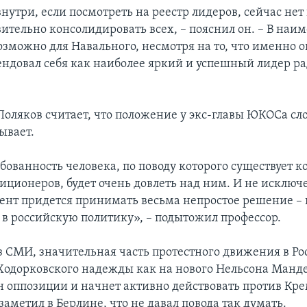
нутри, если посмотреть на реестр лидеров, сейчас нет 
вительно консолидировать всех, – пояснил он. – В на
возможно для Навального, несмотря на то, что именно 
ендовал себя как наиболее яркий и успешный лидер р
 Поляков считает, что положение у экс-главы ЮКОСа сл
ывает.
бованность человека, по поводу которого существует к
ционеров, будет очень довлеть над ним. И не исключе
ент придется принимать весьма непростое решение – 
 в российскую политику», – подытожил профессор.
из СМИ, значительная часть протестного движения в Ро
 Ходорковского надежды как на нового Нельсона Манд
ан оппозиции и начнет активно действовать против Кр
аметил в Берлине, что не давал повода так думать.