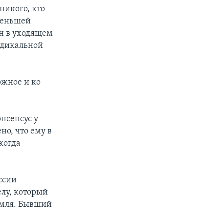
никого, кто
именьшей
он в уходящем
адикальной
ожное и ко
онсенсус у
но, что ему в
когда
ссии
елу, который
емля. Бывший