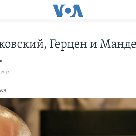
ковский, Герцен и Манд
в
17:13
ься