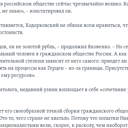
 в российском обществе сейчас чрезвычайно велико. К
 не знаю», – констатировал он.
тавляется, Ходорковский не обязан всем нравиться, ч
остоинств.
ов, он не золотой рубль, – продолжил Яковенко. – Но с
льный человек в гражданском обществе России. А как 
чительной степени зависит от него самого: приедет ли
ять на процессы как Герцен – из-за границы. Присутст
 ему ресурсов».
литолога, недавний узник воплощает в себе «сочетани
ет его своеобразной точкой сборки гражданского общес
Это то, чего стране не хватало. Потому что попытки На
националистами вели, скорее, к расколу, чем наоборот»