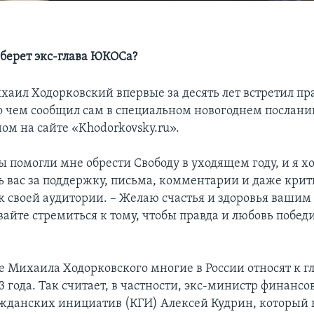
зберет экс-глава ЮКОСа?
аил Ходорковский впервые за десять лет встретил пр
 о чем сообщил сам в специальном новогоднем послани
ом на сайте «Khodorkovsky.ru».
ы помогли мне обрести Свободу в уходящем году, и я х
ь вас за поддержку, письма, комментарии и даже крити
 к своей аудитории. – Желаю счастья и здоровья ваши
вайте стремиться к тому, чтобы правда и любовь побед
 Михаила Ходорковского многие в России относят к 
 года. Так считает, в частности, экс-министр финансов
жданских инициатив (КГИ) Алексей Кудрин, который