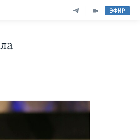
ЭФИР
ела