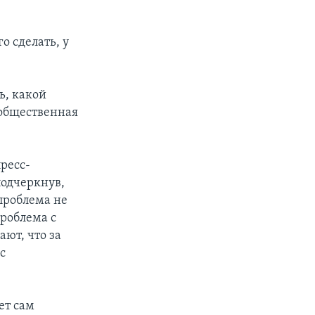
о сделать, у
ь, какой
 общественная
ресс-
подчеркнув,
 проблема не
Проблема с
ют, что за
с
ет сам