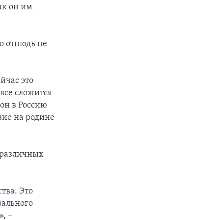
ак он им
то отнюдь не
ейчас это
все сложится
 он в Россию
вие на родине
е различных
тва. Это
вального
, –