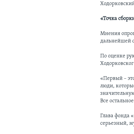
Ходорковски
«Точка сборк
Мнения опрош
дальнейшей с
По оценке ру
Ходорковског
«Первый – это
люди, которы
значительную
Все остальное
Глава фонда 
серьезный, м