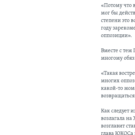
«Потому что в
мог бы дейст
степени это 
году зареком
оппозиции».
Вместе с тем
многому обяз
«Такая востре
многих оппози
какой-то мом
возвращаться
Как следует 
возлагала на
возглавит ст
глава ЮКОСа з