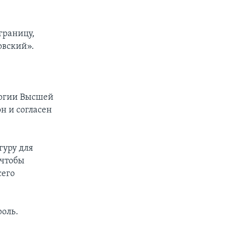
границу,
овский».
логии Высшей
он и согласен
гуру для
 чтобы
сего
роль.