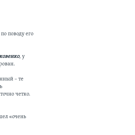
по поводу его
ковенко
, у
рован.
енный – те
ь
точно четко.
шел «очень