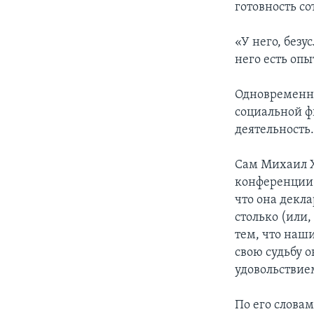
готовность с
«У него, безу
него есть опы
Одновременно
социальной ф
деятельность
Сам Михаил Х
конференции 
что она декла
столько (или,
тем, что наш
свою судьбу о
удовольствие
По его словам