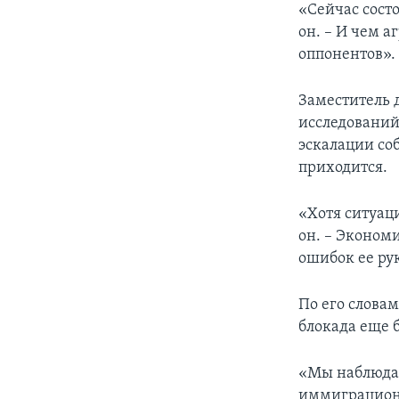
«Сейчас сост
он. – И чем а
оппонентов».
Заместитель 
исследовани
эскалации со
приходится.
«Хотя ситуац
он. – Эконом
ошибок ее ру
По его словам
блокада еще 
«Мы наблюдае
иммиграционн