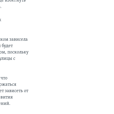
е избегнуть
.
к
иком зависела
 будет
ом, поскольку
улицы с
 что
ержаться
ет зависеть от
звития
ений.