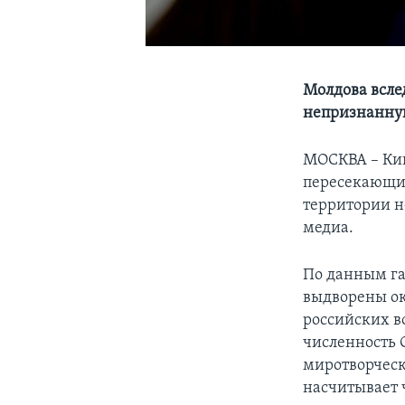
Молдова всле
непризнанну
МОСКВА – Киш
пересекающим
территории н
медиа.
По данным га
выдворены ок
российских в
численность О
миротворческ
насчитывает 