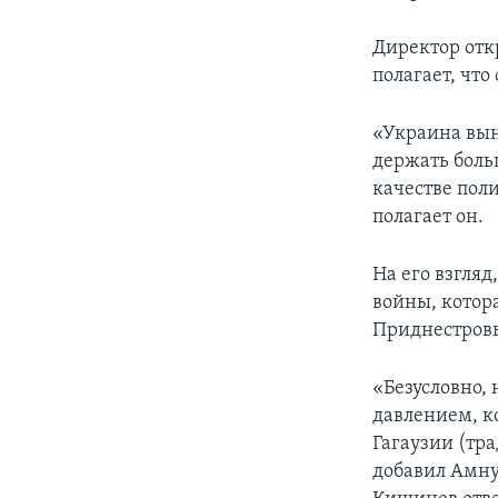
Директор от
полагает, что
«Украина вын
держать боль
качестве пол
полагает он.
На его взгля
войны, котор
Приднестровь
«Безусловно,
давлением, к
Гагаузии (тр
добавил Амну