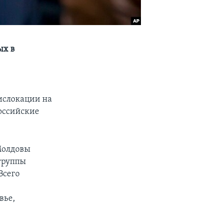
ых в
ислокации на
оссийские
Молдовы
группы
Всего
вье,