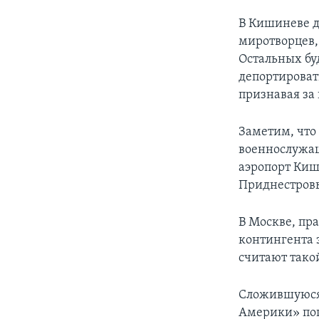
В Кишиневе д
миротворцев, 
Остальных бу
депортироват
признавая за
Заметим, что
военнослужащ
аэропорт Киш
Приднестровь
В Москве, пр
контингента 
считают тако
Сложившуюся 
Америки» поп