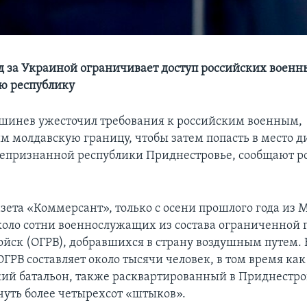
д за Украиной ограничивает доступ российских военн
ю республику
инев ужесточил требования к российским военным,
 молдавскую границу, чтобы затем попасть в место д
епризнанной республики Приднестровье, сообщают р
зета «Коммерсант», только с осени прошлого года из 
оло сотни военнослужащих из состава ограниченной 
ойск (ОГРВ), добравшихся в страну воздушным путем. 
ГРВ составляет около тысячи человек, в том время как
ий батальон, также расквартированный в Приднестро
чуть более четырехсот «штыков».