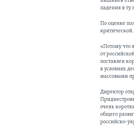
Кишинев отве
падения в ту
По оценке по
критической.
«Потому что 
от российской
поставлен кор
в условиях д
массовыми пр
Директор отк
Приднестровь
очень коротки
общего разви
российско-ук