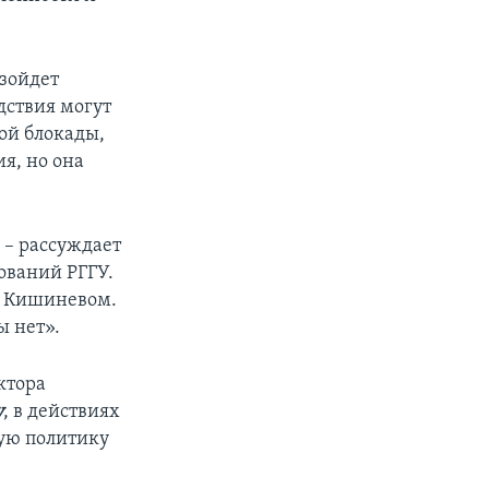
зойдет
дствия могут
ой блокады,
я, но она
 – рассуждает
ований РГГУ.
 с Кишиневом.
ы нет».
ктора
у
, в действиях
ую политику