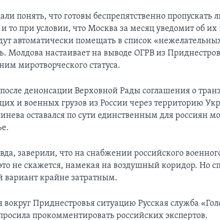
али понять, что готовы беспрепятственно пропускать 
и то при условии, что Москва за месяц уведомит об их
дут автоматически помещать в список «нежелательны
ь. Молдова настаивает на выводе ОГРВ из Приднестров
 ним миротворческого статуса.
 после денонсации Верховной Рады соглашения о тран
их и военных грузов из России через территорию Ук
инева оставался по сути единственным для россиян мо
е.
авда, заверили, что на снабжении российского военног
это не скажется, намекая на воздушный коридор. Но 
й вариант крайне затратным.
вокруг Приднестровья ситуацию Русская служба «Гол
росила прокомментировать российских экспертов.