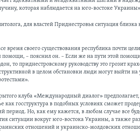
чает адекватными и неадекватными шагами в надежд
 пучину, которая наблюдается на юго-востоке Украины»
литолога, для властей Приднестровья ситуация близка 
все время своего существования республика почти цел
 помощи, – пояснил он. – Если же на пути этой помощи
дон, то приднестровскому руководству это грозит крах
еструктивной в целом обстановки люди могут выйти на 
отестами».
рытого клуба «Международный диалог» предполагает,
е как госструктура в подобных условиях сможет прод
й период. Но, как ему кажется, в любом случае все буд
тия ситуации вокруг юго-востока Украины, а также ра
раинских отношений и украинско-молдовских отнош