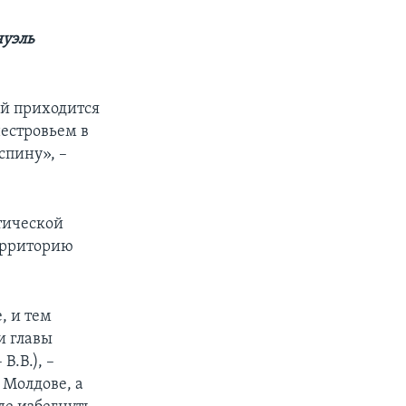
уэль
ей приходится
естровьем в
спину», –
тической
территорию
, и тем
и главы
.В.), –
 Молдове, а