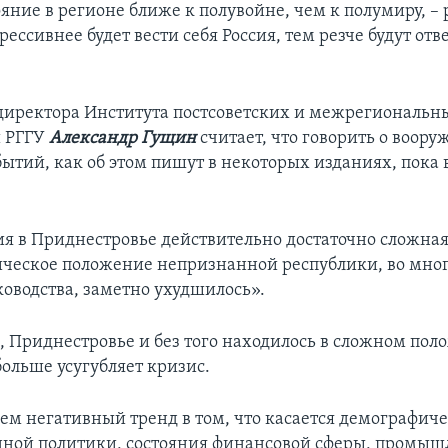
ояние в регионе ближе к полувойне, чем к полумиру, 
грессивнее будет вести себя Россия, тем резче будут от
директора Института постсоветских и межрегиональн
й РГГУ
Александр Гущин
считает, что говорить о воор
бытий, как об этом пишут в некоторых изданиях, пока 
ия в Приднестровье действительно достаточно сложная
ическое положение непризнанной республики, во мног
ководства, заметно ухудшилось».
, Приднестровье и без того находилось в сложном пол
больше усугубляет кризис.
м негативный тренд в том, что касается демографиче
ой политики, состояния финансовой сферы, промыш