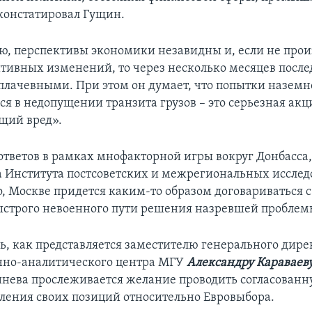
 констатировал Гущин.
ю, перспективы экономики незавидны и, если не прои
тивных изменений, то через несколько месяцев после
е плачевными. При этом он думает, что попытки наземн
 в недопущении транзита грузов – это серьезная акци
щий вред».
 ответов в рамках мнофакторной игры вокруг Донбасса,
 Института постсоветских и межрегиональных исслед
о, Москве придется каким-то образом договариваться
ыстрого невоенного пути решения назревшей проблем
дь, как представляется заместителю генерального дире
но-аналитического центра МГУ
Александру Караваев
нева прослеживается желание проводить согласованн
пления своих позиций относительно Евровыбора.