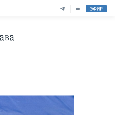
ЭФИР
ава