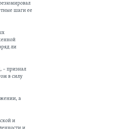
– резюмировал
ветные шаги ее
ых
уженной
вряд ли
, – признал
ом в силу
ожении, а
ской и
ленности и