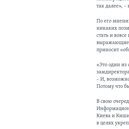
так далее», –
По его мнени
никаких пози
стать и вовс
выражающиеся
приносит «об
«Это один из
замдиректора
– И, возможн
Потому что б
В свою очере
Информацион
Киева и Киши
в целях укре