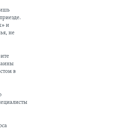
лишь
 приезде.
х» и
ья, не
зите
раины
стом в
о
специалисты
оса