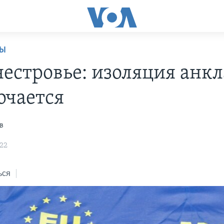
НЫ
естровье: изоляция анкл
очается
в
:22
ься